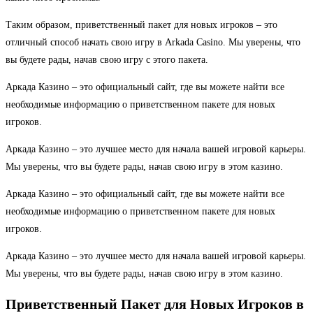
Таким образом, приветственный пакет для новых игроков – это
отличный способ начать свою игру в Arkada Casino. Мы уверены, что
вы будете рады, начав свою игру с этого пакета.
Аркада Казино – это официальный сайт, где вы можете найти все
необходимые информацию о приветственном пакете для новых
игроков.
Аркада Казино – это лучшее место для начала вашей игровой карьеры.
Мы уверены, что вы будете рады, начав свою игру в этом казино.
Аркада Казино – это официальный сайт, где вы можете найти все
необходимые информацию о приветственном пакете для новых
игроков.
Аркада Казино – это лучшее место для начала вашей игровой карьеры.
Мы уверены, что вы будете рады, начав свою игру в этом казино.
Приветственный Пакет для Новых Игроков в