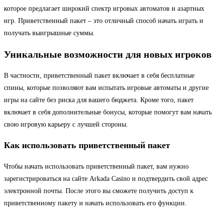
которое предлагает широкий спектр игровых автоматов и азартных
игр. Приветственный пакет – это отличный способ начать играть и
получать выигрышные суммы.
Уникальные возможности для новых игроков
В частности, приветственный пакет включает в себя бесплатные
спины, которые позволяют вам испытать игровые автоматы и другие
игры на сайте без риска для вашего бюджета. Кроме того, пакет
включает в себя дополнительные бонусы, которые помогут вам начать
свою игровую карьеру с лучшей стороны.
Как использовать приветственный пакет
Чтобы начать использовать приветственный пакет, вам нужно
зарегистрироваться на сайте Arkada Casino и подтвердить свой адрес
электронной почты. После этого вы сможете получить доступ к
приветственному пакету и начать использовать его функции.