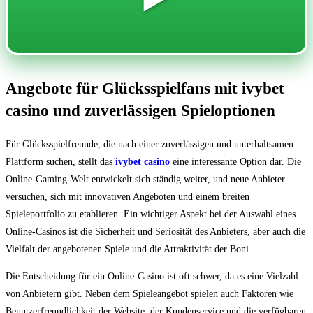
Angebote für Glücksspielfans mit ivybet
casino und zuverlässigen Spieloptionen
Für Glücksspielfreunde, die nach einer zuverlässigen und unterhaltsamen
Plattform suchen, stellt das
ivybet casino
eine interessante Option dar. Die
Online-Gaming-Welt entwickelt sich ständig weiter, und neue Anbieter
versuchen, sich mit innovativen Angeboten und einem breiten
Spieleportfolio zu etablieren. Ein wichtiger Aspekt bei der Auswahl eines
Online-Casinos ist die Sicherheit und Seriosität des Anbieters, aber auch die
Vielfalt der angebotenen Spiele und die Attraktivität der Boni.
Die Entscheidung für ein Online-Casino ist oft schwer, da es eine Vielzahl
von Anbietern gibt. Neben dem Spieleangebot spielen auch Faktoren wie
Benutzerfreundlichkeit der Website, der Kundenservice und die verfügbaren