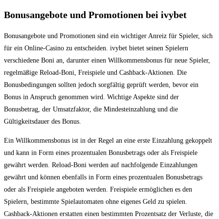
Bonusangebote und Promotionen bei ivybet
Bonusangebote und Promotionen sind ein wichtiger Anreiz für Spieler, sich
für ein Online-Casino zu entscheiden. ivybet bietet seinen Spielern
verschiedene Boni an, darunter einen Willkommensbonus für neue Spieler,
regelmäßige Reload-Boni, Freispiele und Cashback-Aktionen. Die
Bonusbedingungen sollten jedoch sorgfältig geprüft werden, bevor ein
Bonus in Anspruch genommen wird. Wichtige Aspekte sind der
Bonusbetrag, der Umsatzfaktor, die Mindesteinzahlung und die
Gültigkeitsdauer des Bonus.
Ein Willkommensbonus ist in der Regel an eine erste Einzahlung gekoppelt
und kann in Form eines prozentualen Bonusbetrags oder als Freispiele
gewährt werden. Reload-Boni werden auf nachfolgende Einzahlungen
gewährt und können ebenfalls in Form eines prozentualen Bonusbetrags
oder als Freispiele angeboten werden. Freispiele ermöglichen es den
Spielern, bestimmte Spielautomaten ohne eigenes Geld zu spielen.
Cashback-Aktionen erstatten einen bestimmten Prozentsatz der Verluste, die