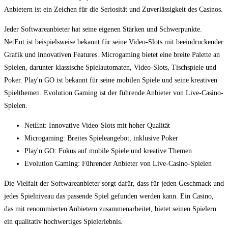
Anbietern ist ein Zeichen für die Seriosität und Zuverlässigkeit des Casinos.
Jeder Softwareanbieter hat seine eigenen Stärken und Schwerpunkte.
NetEnt ist beispielsweise bekannt für seine Video-Slots mit beeindruckender
Grafik und innovativen Features. Microgaming bietet eine breite Palette an
Spielen, darunter klassische Spielautomaten, Video-Slots, Tischspiele und
Poker. Play'n GO ist bekannt für seine mobilen Spiele und seine kreativen
Spielthemen. Evolution Gaming ist der führende Anbieter von Live-Casino-
Spielen.
NetEnt: Innovative Video-Slots mit hoher Qualität
Microgaming: Breites Spieleangebot, inklusive Poker
Play'n GO: Fokus auf mobile Spiele und kreative Themen
Evolution Gaming: Führender Anbieter von Live-Casino-Spielen
Die Vielfalt der Softwareanbieter sorgt dafür, dass für jeden Geschmack und
jedes Spielniveau das passende Spiel gefunden werden kann. Ein Casino,
das mit renommierten Anbietern zusammenarbeitet, bietet seinen Spielern
ein qualitativ hochwertiges Spielerlebnis.