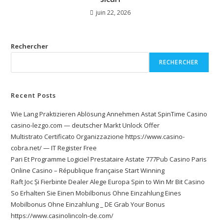
juin 22, 2026
Rechercher
RECHERCHER
Recent Posts
Wie Lang Praktizieren Ablösung Annehmen Astat SpinTime Casino
casino-lezgo.com — deutscher Markt Unlock Offer
Multistrato Certificato Organizzazione https://www.casino-
cobra.net/ — IT Register Free
Pari Et Programme Logiciel Prestataire Astate 777Pub Casino Paris
Online Casino – République française Start Winning
Raft Joc Și Fierbinte Dealer Alege Europa Spin to Win Mr Bit Casino
So Erhalten Sie Einen Mobilbonus Ohne Einzahlung Eines
Mobilbonus Ohne Einzahlung _ DE Grab Your Bonus
https://www.casinolincoln-de.com/