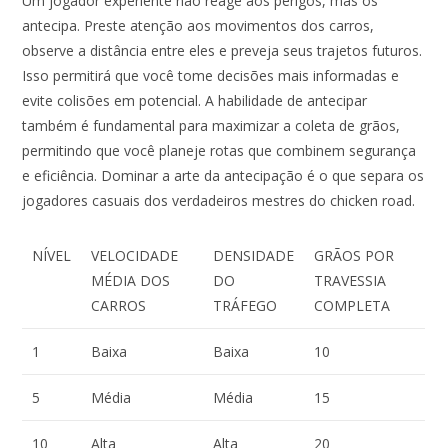
Um jogador experiente não reage aos perigos, mas os
antecipa. Preste atenção aos movimentos dos carros,
observe a distância entre eles e preveja seus trajetos futuros.
Isso permitirá que você tome decisões mais informadas e
evite colisões em potencial. A habilidade de antecipar
também é fundamental para maximizar a coleta de grãos,
permitindo que você planeje rotas que combinem segurança
e eficiência. Dominar a arte da antecipação é o que separa os
jogadores casuais dos verdadeiros mestres do chicken road.
NÍVEL
VELOCIDADE
DENSIDADE
GRÃOS POR
MÉDIA DOS
DO
TRAVESSIA
CARROS
TRÁFEGO
COMPLETA
1
Baixa
Baixa
10
5
Média
Média
15
10
Alta
Alta
20