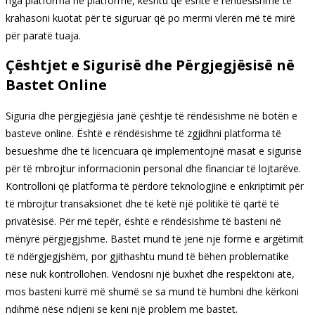
nga platforma në platformë, kështu që është e rëndësishme të
krahasoni kuotat për të siguruar që po merrni vlerën më të mirë
për paratë tuaja.
Çështjet e Sigurisë dhe Përgjegjësisë në
Bastet Online
Siguria dhe përgjegjësia janë çështje të rëndësishme në botën e
basteve online. Është e rëndësishme të zgjidhni platforma të
besueshme dhe të licencuara që implementojnë masat e sigurisë
për të mbrojtur informacionin personal dhe financiar të lojtarëve.
Kontrolloni që platforma të përdorë teknologjinë e enkriptimit për
të mbrojtur transaksionet dhe të ketë një politikë të qartë të
privatësisë. Për më tepër, është e rëndësishme të basteni në
mënyrë përgjegjshme. Bastet mund të jenë një formë e argëtimit
të ndërgjegjshëm, por gjithashtu mund të bëhen problematike
nëse nuk kontrollohen. Vendosni një buxhet dhe respektoni atë,
mos basteni kurrë më shumë se sa mund të humbni dhe kërkoni
ndihmë nëse ndjeni se keni një problem me bastet.