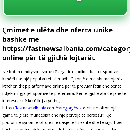
Çmimet e ulëta dhe oferta unike
bashkë me
https://fastnewsalbania.com/categor
online për të gjithë lojtarët
Në botën e ndryshueshme të argëtimit online, bastet sportive
kanë fituar një popullaritet të madh. Gjithnjë e më shumë njerëz
kthehen drejt platformave online për të provuar fatin dhe për të
ndjekur ngjarjet sportive të preferuara. Për të gjithë ata që janë të
interesuar në këtë lloj argëtimi,
https://
fastnewsalbania.com/category/baste-online
ofron një
gamë të gjerë mundësish dhe një përvojë të përsosur. Kjo
platformë synon të ofrojë një qasje të thjeshtë dhe të sigurt për
bastet sportive, duke u ofruar lojtarëve oferta të veçanta dhe