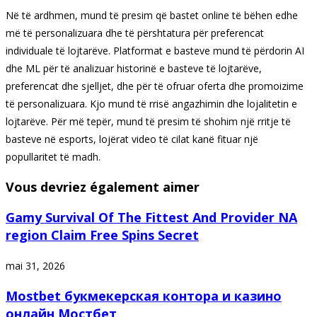
Në të ardhmen, mund të presim që bastet online të bëhen edhe
më të personalizuara dhe të përshtatura për preferencat
individuale të lojtarëve. Platformat e basteve mund të përdorin AI
dhe ML për të analizuar historinë e basteve të lojtarëve,
preferencat dhe sjelljet, dhe për të ofruar oferta dhe promoizime
të personalizuara. Kjo mund të rrisë angazhimin dhe lojalitetin e
lojtarëve. Për më tepër, mund të presim të shohim një rritje të
basteve në esports, lojërat video të cilat kanë fituar një
popullaritet të madh.
Vous devriez également aimer
Gamy Survival Of The Fittest And Provider NA
region Claim Free Spins Secret
mai 31, 2026
Mostbet букмекерская контора и казино
онлайн Мостбет