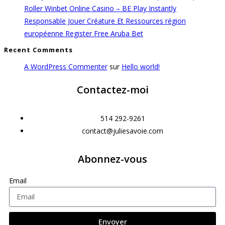
Roller Winbet Online Casino – BE Play Instantly
Responsable Jouer Créature Et Ressources région
européenne Register Free Aruba Bet
Recent Comments
A WordPress Commenter
sur
Hello world!
Contactez-moi
514 292-9261
contact@juliesavoie.com
Abonnez-vous
Email
Envoyer