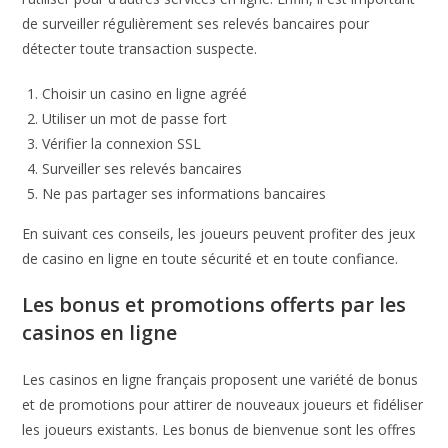
de surveiller régulièrement ses relevés bancaires pour
détecter toute transaction suspecte.
Choisir un casino en ligne agréé
Utiliser un mot de passe fort
Vérifier la connexion SSL
Surveiller ses relevés bancaires
Ne pas partager ses informations bancaires
En suivant ces conseils, les joueurs peuvent profiter des jeux
de casino en ligne en toute sécurité et en toute confiance.
Les bonus et promotions offerts par les
casinos en ligne
Les casinos en ligne français proposent une variété de bonus
et de promotions pour attirer de nouveaux joueurs et fidéliser
les joueurs existants. Les bonus de bienvenue sont les offres