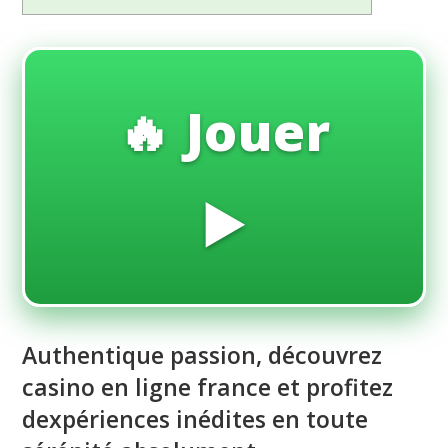
🔥 Jouer
▶️
Authentique passion, découvrez
casino en ligne france et profitez
dexpériences inédites en toute