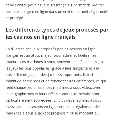
et de fiabilité pour les joueurs français. Il permet de profiter
des jeux d'argent en ligne dans un environnement réglementé
et protégé.
Les différents types de jeux proposés par
les casinos en ligne français
La diversité des jeux proposés par les casinos en ligne
français est un atout majeur pour attirer et fidéliser les
joueurs. Les machines à sous, souvent appelées "slots", sont
les jeux les plus populaires, grâce à leur simplicité et à la
possibilité de gagner des jackpots importants. Il existe une
multitude de thèmes et de fonctionnalités différentes, ce qui
rend chaque jeu unique. Les machines à sous vidéo, avec
leurs graphismes et leurs effets sonores immersifs, sont
particulièrement appréciées. En plus des machines à sous
classiques, les casinos en ligne proposent également des
machines à sous à jackpot progressif, où le montant du