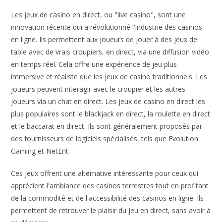
Les jeux de casino en direct, ou "live casino", sont une
innovation récente qui a révolutionné l'industrie des casinos
en ligne. Ils permettent aux joueurs de jouer à des jeux de
table avec de vrais croupiers, en direct, via une diffusion vidéo
en temps réel. Cela offre une expérience de jeu plus
immersive et réaliste que les jeux de casino traditionnels. Les
joueurs peuvent interagir avec le croupier et les autres
joueurs via un chat en direct. Les jeux de casino en direct les
plus populaires sont le blackjack en direct, la roulette en direct
et le baccarat en direct. Ils sont généralement proposés par
des fournisseurs de logiciels spécialisés, tels que Evolution
Gaming et NetEnt.
Ces jeux offrent une alternative intéressante pour ceux qui
apprécient l'ambiance des casinos terrestres tout en profitant
de la commodité et de l'accessibilité des casinos en ligne. Ils
permettent de retrouver le plaisir du jeu en direct, sans avoir à