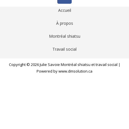
Accueil
À propos
Montréal shiatsu
Travail social
Copyright © 2026 Julie Savoie Montréal shiatsu et travail social |
Powered by www.dmsolution.ca