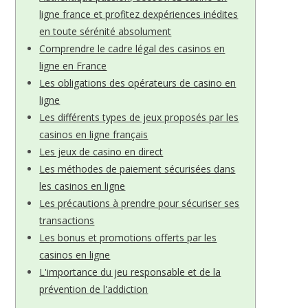
ligne france et profitez dexpériences inédites
en toute sérénité absolument
Comprendre le cadre légal des casinos en
ligne en France
Les obligations des opérateurs de casino en
ligne
Les différents types de jeux proposés par les
casinos en ligne français
Les jeux de casino en direct
Les méthodes de paiement sécurisées dans
les casinos en ligne
Les précautions à prendre pour sécuriser ses
transactions
Les bonus et promotions offerts par les
casinos en ligne
L'importance du jeu responsable et de la
prévention de l'addiction