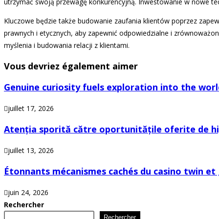
utrzymać swoją przewagę konkurencyjną. Inwestowanie w nowe tech
Kluczowe będzie także budowanie zaufania klientów poprzez zapewni
prawnych i etycznych, aby zapewnić odpowiedzialne i zrównoważone
myślenia i budowania relacji z klientami.
Vous devriez également aimer
Genuine curiosity fuels exploration into the wor
juillet 17, 2026
Atenția sporită către oportunitățile oferite de h
juillet 13, 2026
Étonnants mécanismes cachés du casino twin et g
juin 24, 2026
Rechercher
Rechercher