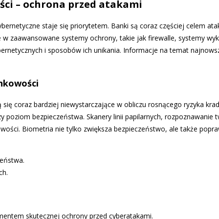
ci – ochrona przed atakami
bernetyczne staje się priorytetem. Banki są coraz częściej celem at
ie w zaawansowane systemy ochrony, takie jak firewalle, systemy wy
rnetycznych i sposobów ich unikania. Informacje na temat najnows
ankowości
ją się coraz bardziej niewystarczające w obliczu rosnącego ryzyka kra
zy poziom bezpieczeństwa. Skanery linii papilarnych, rozpoznawanie 
owości. Biometria nie tylko zwiększa bezpieczeństwo, ale także pop
zeństwa.
ch.
mentem skutecznej ochrony przed cyberatakami.