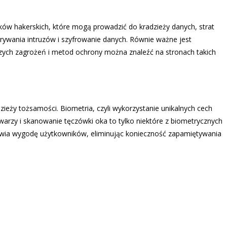
aków hakerskich, które mogą prowadzić do kradzieży danych, strat
krywania intruzów i szyfrowanie danych. Równie ważne jest
zych zagrożeń i metod ochrony można znaleźć na stronach takich
dzieży tożsamości. Biometria, czyli wykorzystanie unikalnych cech
twarzy i skanowanie tęczówki oka to tylko niektóre z biometrycznych
rawia wygodę użytkowników, eliminując konieczność zapamiętywania