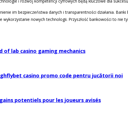
nologie i rozwój kompetencji cyfrowych będą kluczowe dla sukcesu
enie im bezpieczeństwa danych i transparentności działania. Banki 
 wykorzystanie nowych technologii. Przyszłość bankowości to nie ty
ld of lab casino gaming mechanics
ighflybet casino promo code pentru jucătorii noi
ains potentiels pour les joueurs avisés