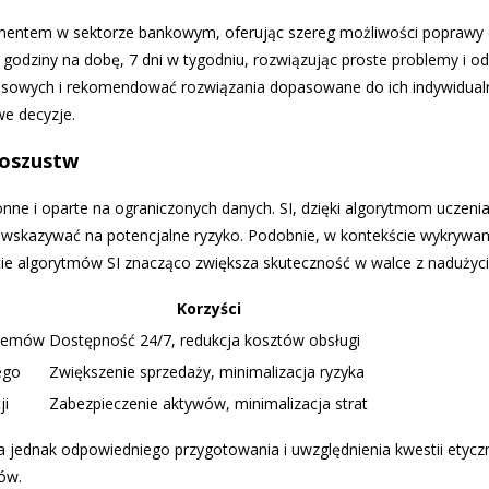
lementem w sektorze bankowym, oferując szereg możliwości poprawy ob
24 godziny na dobę, 7 dni w tygodniu, rozwiązując proste problemy 
ansowych i rekomendować rozwiązania dopasowane do ich indywidualn
we decyzje.
 oszustw
nne i oparte na ograniczonych danych. SI, dzięki algorytmom uczenia
 wskazywać na potencjalne ryzyko. Podobnie, w kontekście wykrywani
cie algorytmów SI znacząco zwiększa skuteczność w walce z nadużycia
Korzyści
blemów
Dostępność 24/7, redukcja kosztów obsługi
ego
Zwiększenie sprzedaży, minimalizacja ryzyka
ji
Zabezpieczenie aktywów, minimalizacja strat
a jednak odpowiedniego przygotowania i uwzględnienia kwestii etyc
ów.