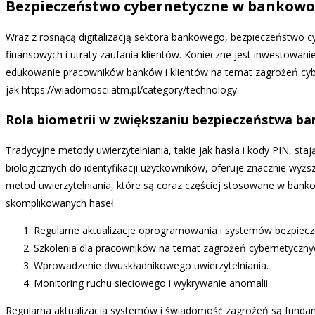
Bezpieczeństwo cybernetyczne w bankowoś
Wraz z rosnącą digitalizacją sektora bankowego, bezpieczeństwo cy
finansowych i utraty zaufania klientów. Konieczne jest inwestowan
edukowanie pracowników banków i klientów na temat zagrożeń cybe
jak https://wiadomosci.atm.pl/category/technology.
Rola biometrii w zwiększaniu bezpieczeństwa b
Tradycyjne metody uwierzytelniania, takie jak hasła i kody PIN, sta
biologicznych do identyfikacji użytkowników, oferuje znacznie wyżs
metod uwierzytelniania, które są coraz częściej stosowane w bank
skomplikowanych haseł.
Regularne aktualizacje oprogramowania i systemów bezpiec
Szkolenia dla pracowników na temat zagrożeń cybernetyczny
Wprowadzenie dwuskładnikowego uwierzytelniania.
Monitoring ruchu sieciowego i wykrywanie anomalii.
Regularna aktualizacja systemów i świadomość zagrożeń są funda