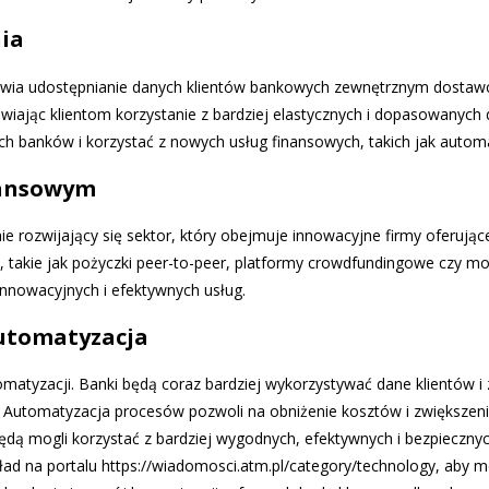
ia
liwia udostępnianie danych klientów bankowych zewnętrznym dostawc
iając klientom korzystanie z bardziej elastycznych i dopasowanych 
 banków i korzystać z nowych usług finansowych, takich jak automa
nansowym
nie rozwijający się sektor, który obejmuje innowacyjne firmy oferując
 takie jak pożyczki peer-to-peer, platformy crowdfundingowe czy mob
innowacyjnych i efektywnych usług.
automatyzacja
tomatyzacji. Banki będą coraz bardziej wykorzystywać dane klientów i 
Automatyzacja procesów pozwoli na obniżenie kosztów i zwiększenie
będą mogli korzystać z bardziej wygodnych, efektywnych i bezpieczny
ad na portalu https://wiadomosci.atm.pl/category/technology, aby m