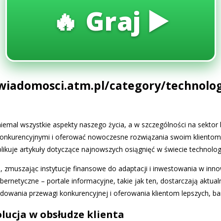
🔥 Graj ▶️
/wiadomosci.atm.pl/category/technolo
iemal wszystkie aspekty naszego życia, a w szczególności na sektor
 konkurencyjnymi i oferować nowoczesne rozwiązania swoim klientom. 
ublikuje artykuły dotyczące najnowszych osiągnięć w świecie technolog
, zmuszając instytucje finansowe do adaptacji i inwestowania w inno
bernetyczne – portale informacyjne, takie jak ten, dostarczają aktua
owania przewagi konkurencyjnej i oferowania klientom lepszych, bar
lucja w obsłudze klienta