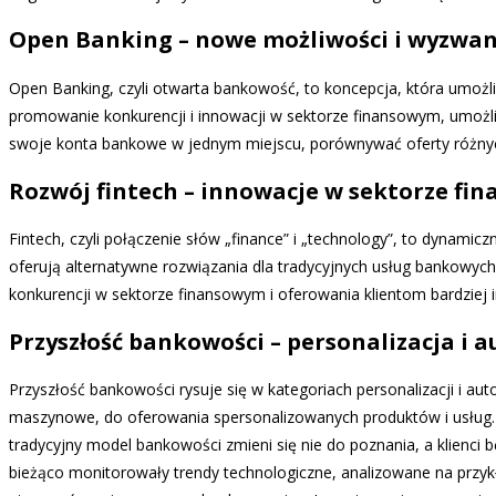
Open Banking – nowe możliwości i wyzwan
Open Banking, czyli otwarta bankowość, to koncepcja, która umoż
promowanie konkurencji i innowacji w sektorze finansowym, umożliw
swoje konta bankowe w jednym miejscu, porównywać oferty różnych
Rozwój fintech – innowacje w sektorze fi
Fintech, czyli połączenie słów „finance” i „technology”, to dynamicz
oferują alternatywne rozwiązania dla tradycyjnych usług bankowych,
konkurencji w sektorze finansowym i oferowania klientom bardziej 
Przyszłość bankowości – personalizacja i 
Przyszłość bankowości rysuje się w kategoriach personalizacji i au
maszynowe, do oferowania spersonalizowanych produktów i usług. 
tradycyjny model bankowości zmieni się nie do poznania, a klienci 
bieżąco monitorowały trendy technologiczne, analizowane na przykł