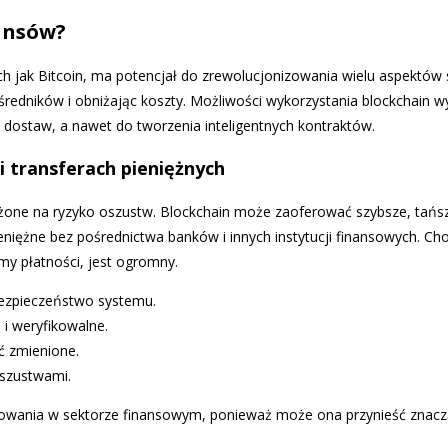
nansów?
ch jak Bitcoin, ma potencjał do zrewolucjonizowania wielu aspektów 
ośredników i obniżając koszty. Możliwości wykorzystania blockchain 
dostaw, a nawet do tworzenia inteligentnych kontraktów.
i transferach pieniężnych
one na ryzyko oszustw. Blockchain może zaoferować szybsze, tańsze 
eniężne bez pośrednictwa banków i innych instytucji finansowych. Ch
my płatności, jest ogromny.
 bezpieczeństwo systemu.
 i weryfikowalne.
ć zmienione.
oszustwami.
osowania w sektorze finansowym, ponieważ może ona przynieść znaczące