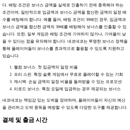
다. 배팅 조건은 보너스 금액을 실제로 인출하기 전에 충족해야 하는
조건이며, 일반적으로 입금액과 보너스 금액을 합산한 금액의 일정 배
수를 배팅해야 합니다. 예를 들어, 배팅 조건이 30배인 경우, 입금액과
보너스 금액을 합산한 금액의 30배를 배팅해야 보너스를 인출할 수 있
습니다. 또한, 일부 게임은 배팅 조건에 기여하지 않거나, 기여율이 낮
을 수 있다는 점을 유의해야 합니다. 네코네코는 투명한 보너스 정책을
통해 플레이어들이 보너스를 효과적으로 활용할 수 있도록 지원하고
있습니다.
웰컴 보너스: 첫 입금액의 일정 비율
프리 스핀: 특정 슬롯 게임에서 무료로 플레이할 수 있는 기회
캐시백: 손실 금액의 일정 비율을 돌려받을 수 있는 프로모션
리로드 보너스: 특정 요일에 입금하는 경우 제공되는 보너스
네코네코는 책임감 있는 도박을 장려하며, 플레이어들이 자신의 예산
을 관리하고 도박 중독을 예방할 수 있도록 다양한 도구를 제공합니다.
결제 및 출금 시간