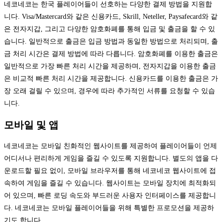
네코네코는 한국 플레이어들이 선호하는 다양한 결제 방법을 지원합
니다. Visa/Mastercard와 같은 신용카드, Skrill, Neteller, Paysafecard와 같
은 전자지갑, 그리고 다양한 암호화폐를 통해 입금 및 출금을 할 수 있
습니다. 일반적으로 출금은 입금 방법과 동일한 방법으로 처리되며, 출
금 처리 시간은 결제 방법에 따라 다릅니다. 암호화폐를 이용한 출금은
일반적으로 가장 빠른 처리 시간을 제공하며, 전자지갑을 이용한 출금
은 비교적 빠른 처리 시간을 제공합니다. 신용카드를 이용한 출금은 가
장 오래 걸릴 수 있으며, 경우에 따라 추가적인 서류를 요청할 수 있습
니다.
모바일 및 앱
네코네코는 모바일 친화적인 웹사이트를 제공하여 플레이어들이 언제
어디서나 편리하게 게임을 즐길 수 있도록 지원합니다. 별도의 앱을 다
운로드할 필요 없이, 모바일 브라우저를 통해 네코네코 웹사이트에 접
속하여 게임을 즐길 수 있습니다. 웹사이트는 모바일 장치에 최적화되
어 있으며, 빠른 로딩 속도와 부드러운 사용자 인터페이스를 제공합니
다. 네코네코는 모바일 플레이어들을 위해 특별한 프로모션을 제공하
기도 합니다.