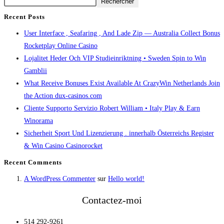
Rechercher
Recent Posts
User Interface , Seafaring , And Lade Zip — Australia Collect Bonus
Rocketplay Online Casino
Lojalitet Heder Och VIP Studieinriktning • Sweden Spin to Win
Gamblii
What Receive Bonuses Exist Available At CrazyWin Netherlands Join
the Action dux-casinos.com
Cliente Supporto Servizio Robert William • Italy Play & Earn
Winorama
Sicherheit Sport Und Lizenzierung . innerhalb Österreichs Register
& Win Casino Casinorocket
Recent Comments
A WordPress Commenter
sur
Hello world!
Contactez-moi
514 292-9261