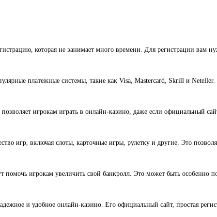
гистрацию, которая не занимает много времени. Для регистрации вам ну
лярные платежные системы, такие как Visa, Mastercard, Skrill и Neteller
 позволяет игрокам играть в онлайн-казино, даже если официальный сайт
ство игр, включая слоты, карточные игры, рулетку и другие. Это позволя
т помочь игрокам увеличить свой банкролл. Это может быть особенно по
надежное и удобное онлайн-казино. Его официальный сайт, простая реги