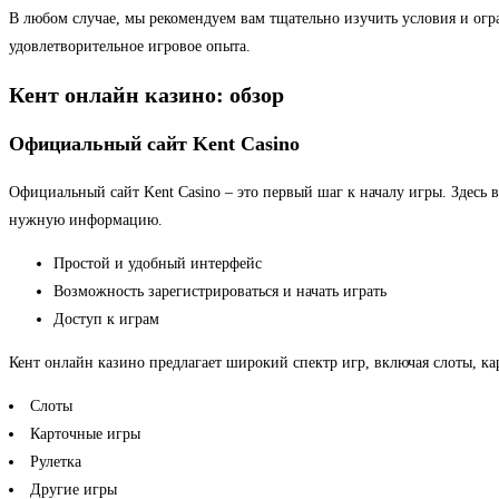
В любом случае, мы рекомендуем вам тщательно изучить условия и огр
удовлетворительное игровое опыта.
Кент онлайн казино: обзор
Официальный сайт Kent Casino
Официальный сайт Kent Casino – это первый шаг к началу игры. Здесь в
нужную информацию.
Простой и удобный интерфейс
Возможность зарегистрироваться и начать играть
Доступ к играм
Кент онлайн казино предлагает широкий спектр игр, включая слоты, кар
Слоты
Карточные игры
Рулетка
Другие игры