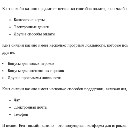
Кент онлайн казино предлагает несколько способов оплаты, включая ба
Банковские карты
Электронные деньги
Другие способы оплаты
Кент онлайн казино имеет несколько программ лояльности, которые по
другие.
Бонусы для новых игроков
Бонусы для постоянных игроков
Другие программы лояльности
Кент онлайн казино имеет несколько способов поддержки, включая чат,
Чат
Электронная почта
Телефон
В целом, Кент онлайн казино – это популярная платформа для игроков,