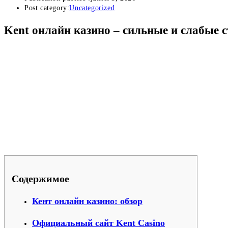
Post category:
Uncategorized
Kent онлайн казино – сильные и слабые
Содержимое
Кент онлайн казино: обзор
Официальный сайт Kent Casino