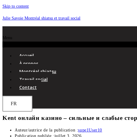
Skip to content
Julie Savoie Montréal shiatsu et travail social
Menu
Accueil
À propos
Montréal shiatsu
Travail social
Contact
FR
Kent онлайн казино – сильные и слабые ст
Auteur/autrice de la publication :
supe1User10
Publication publiée :
juillet 3, 2026