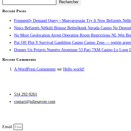
Rechercher
Recent Posts
Frequently Demand Query ◦ Magyarország Try It Now Befizetés Nélk
Nincs Befizetés Nélküli Bónusz Belépőknek Vavada Casino No Deposit
No More Geolocation Arrest Operating Room Restrictions NL Win Big
Put Off Plot Y Survival Gambling Casino Casino Zeus — región argen
Donner Un Préavis Numéro Atomique 53 Pari 7XM Casino Le Long De
Recent Comments
A WordPress Commenter
sur
Hello world!
514 292-9261
contact@juliesavoie.com
Email