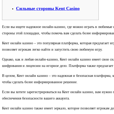
Сильные стороны Kent Casino
Если вы ищете надежное онлайн-казино, где можно играть в любимые 
стороны этой площадки, чтобы помочь вам сделать более информирова
Кент онлайн казино – это популярная платформа, которая предлагает иг
позволяет игрокам легко найти и запустить свою любимую игру.
Однако, как и любая онлайн-казино, Кент онлайн казино имеет свои си
шифрования и лицензии на игорное дело. Платформа также предлагает н
В целом, Кент онлайн казино – это надежная и безопасная платформа,
чтобы сделать более информированное решение.
Если вы хотите зарегистрироваться на Кент онлайн казино, вам нужно
обеспечения безопасности вашего аккаунта.
Кент онлайн казино также имеет зеркало, которое позволяет игрокам до