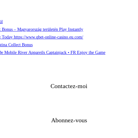
ül
 Bonus – Magyarország területén Play Instantly
 Today https://www.qbet-online-casino.eu.com/
tina Collect Bonus
 Mobile River Appareils Captainjack • FR Enjoy the Game
Contactez-moi
Abonnez-vous