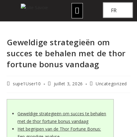
FR
Geweldige strategieën om
succes te behalen met de thor
fortune bonus vandaag
supe1User10
juillet 3, 2026
Uncategorized
Geweldige strategieën om succes te behalen
met de thor fortune bonus vandaag
Het begrijpen van de Thor Fortune Bonus:
Een grondige analyse