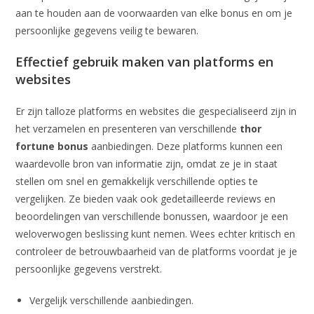
aan te houden aan de voorwaarden van elke bonus en om je
persoonlijke gegevens veilig te bewaren.
Effectief gebruik maken van platforms en
websites
Er zijn talloze platforms en websites die gespecialiseerd zijn in
het verzamelen en presenteren van verschillende
thor
fortune bonus
aanbiedingen. Deze platforms kunnen een
waardevolle bron van informatie zijn, omdat ze je in staat
stellen om snel en gemakkelijk verschillende opties te
vergelijken. Ze bieden vaak ook gedetailleerde reviews en
beoordelingen van verschillende bonussen, waardoor je een
weloverwogen beslissing kunt nemen. Wees echter kritisch en
controleer de betrouwbaarheid van de platforms voordat je je
persoonlijke gegevens verstrekt.
Vergelijk verschillende aanbiedingen.