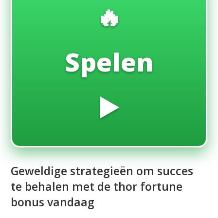
🔥
Spelen
▶️
Geweldige strategieën om succes
te behalen met de thor fortune
bonus vandaag