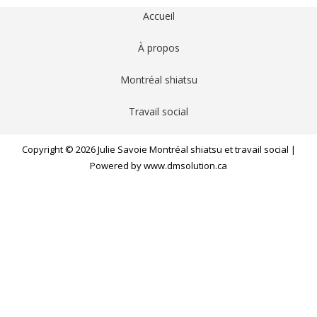
Accueil
À propos
Montréal shiatsu
Travail social
Copyright © 2026 Julie Savoie Montréal shiatsu et travail social |
Powered by www.dmsolution.ca