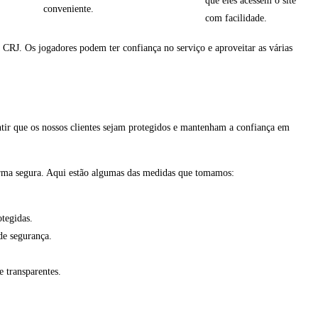
que eles acessem o site
conveniente.
com facilidade.
CRJ. Os jogadores podem ter confiança no serviço e aproveitar as várias
tir que os nossos clientes sejam protegidos e mantenham a confiança em
forma segura. Aqui estão algumas das medidas que tomamos:
otegidas.
de segurança.
 transparentes.