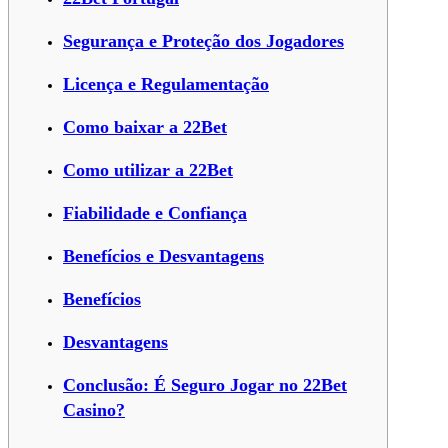
Segurança e Proteção dos Jogadores
Licença e Regulamentação
Como baixar a 22Bet
Como utilizar a 22Bet
Fiabilidade e Confiança
Benefícios e Desvantagens
Benefícios
Desvantagens
Conclusão: É Seguro Jogar no 22Bet
Casino?