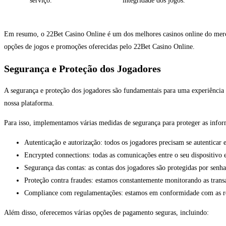
serviço.
integridade dos jogos.
Em resumo, o 22Bet Casino Online é um dos melhores casinos online do mercad
opções de jogos e promoções oferecidas pelo 22Bet Casino Online.
Segurança e Proteção dos Jogadores
A segurança e proteção dos jogadores são fundamentais para uma experiência
nossa plataforma.
Para isso, implementamos várias medidas de segurança para proteger as infor
Autenticação e autorização: todos os jogadores precisam se autenticar e
Encrypted connections: todas as comunicações entre o seu dispositivo e
Segurança das contas: as contas dos jogadores são protegidas por senh
Proteção contra fraudes: estamos constantemente monitorando as transa
Compliance com regulamentações: estamos em conformidade com as regul
Além disso, oferecemos várias opções de pagamento seguras, incluindo: