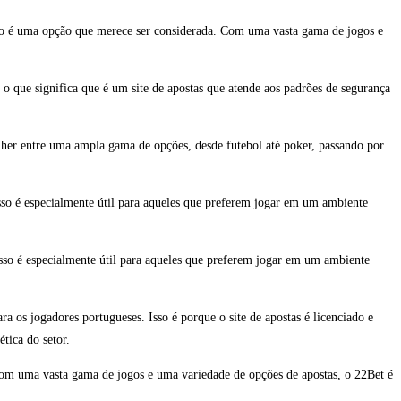
asino é uma opção que merece ser considerada. Com uma vasta gama de jogos e
 que significa que é um site de apostas que atende aos padrões de segurança
lher entre uma ampla gama de opções, desde futebol até poker, passando por
sso é especialmente útil para aqueles que preferem jogar em um ambiente
Isso é especialmente útil para aqueles que preferem jogar em um ambiente
 os jogadores portugueses. Isso é porque o site de apostas é licenciado e
tica do setor.
 Com uma vasta gama de jogos e uma variedade de opções de apostas, o 22Bet é