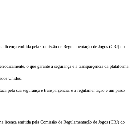
e uma licença emitida pela Comissão de Regulamentação de Jogos (CRJ) do
eriodicamente, o que garante a segurança e a transparçencia da plataforma.
ados Unidos.
taca pela sua segurança e transparçencia, e a regulamentação é um passo
e uma licença emitida pela Comissão de Regulamentação de Jogos (CRJ) do