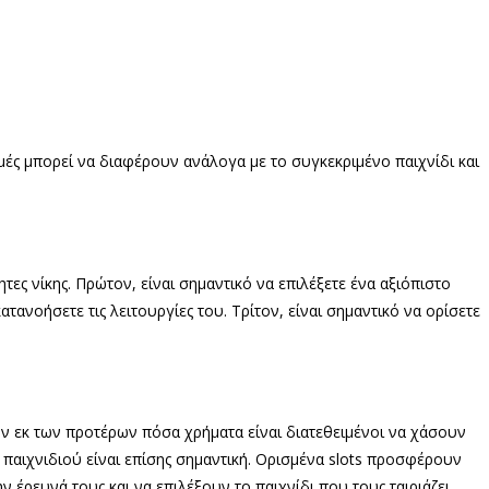
μές μπορεί να διαφέρουν ανάλογα με το συγκεκριμένο παιχνίδι και
ες νίκης. Πρώτον, είναι σημαντικό να επιλέξετε ένα αξιόπιστο
ατανοήσετε τις λειτουργίες του. Τρίτον, είναι σημαντικό να ορίσετε
υν εκ των προτέρων πόσα χρήματα είναι διατεθειμένοι να χάσουν
 παιχνιδιού είναι επίσης σημαντική. Ορισμένα slots προσφέρουν
έρευνά τους και να επιλέξουν το παιχνίδι που τους ταιριάζει