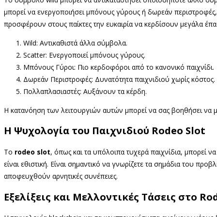
μπορεί να ενεργοποιήσει μπόνους γύρους ή δωρεάν περιστροφές, 
προσφέρουν στους παίκτες την ευκαιρία να κερδίσουν μεγάλα έπαθ
Wild: Αντικαθιστά άλλα σύμβολα.
Scatter: Ενεργοποιεί μπόνους γύρους.
Μπόνους Γύροι: Πιο κερδοφόροι από το κανονικό παιχνίδι.
Δωρεάν Περιστροφές: Δυνατότητα παιχνιδιού χωρίς κόστος.
Πολλαπλασιαστές: Αυξάνουν τα κέρδη.
Η κατανόηση των λειτουργιών αυτών μπορεί να σας βοηθήσει να μεγ
Η Ψυχολογία του Παιχνιδιού Rodeo Slot
Το
rodeo slot
, όπως και τα υπόλοιπα τυχερά παιχνίδια, μπορεί να
είναι εθιστική. Είναι σημαντικό να γνωρίζετε τα σημάδια του προβ
αποφευχθούν αρνητικές συνέπειες.
Εξελίξεις και Μελλοντικές Τάσεις στο Rod