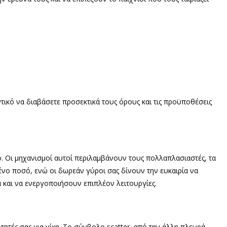
τικό να διαβάσετε προσεκτικά τους όρους και τις προϋποθέσεις
. Οι μηχανισμοί αυτοί περιλαμβάνουν τους πολλαπλασιαστές, τα
ένο ποσό, ενώ οι δωρεάν γύροι σας δίνουν την ευκαιρία να
α και να ενεργοποιήσουν επιπλέον λειτουργίες.
τητές σας για νίκη. Το σύμβολο scatter, από την άλλη πλευρά,