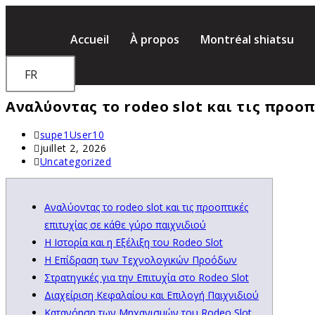
Skip
to
Accueil
À propos
Montréal shiatsu
content
FR
Αναλύοντας το rodeo slot και τις προο
Auteur/autrice
supe1User10
de
Publication
juillet 2, 2026
la
publiée :
Post
Uncategorized
publication :
category:
Αναλύοντας το rodeo slot και τις προοπτικές
επιτυχίας σε κάθε γύρο παιχνιδιού
Η Ιστορία και η Εξέλιξη του Rodeo Slot
Η Επίδραση των Τεχνολογικών Προόδων
Στρατηγικές για την Επιτυχία στο Rodeo Slot
Διαχείριση Κεφαλαίου και Επιλογή Παιχνιδιού
Κατανόηση των Μηχανισμών του Rodeo Slot