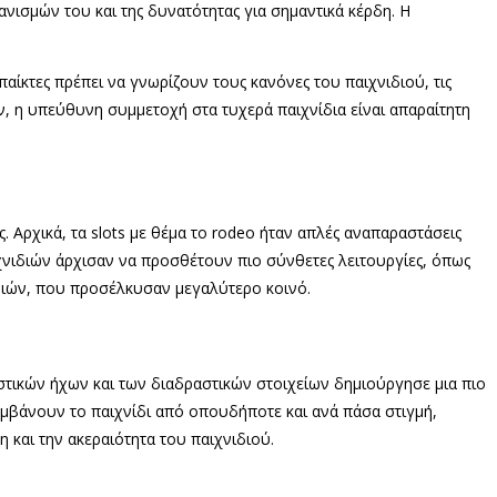
νισμών του και της δυνατότητας για σημαντικά κέρδη. Η
παίκτες πρέπει να γνωρίζουν τους κανόνες του παιχνιδιού, τις
ον, η υπεύθυνη συμμετοχή στα τυχερά παιχνίδια είναι απαραίτητη
ς. Αρχικά, τα slots με θέμα το rodeο ήταν απλές αναπαραστάσεις
χνιδιών άρχισαν να προσθέτουν πιο σύνθετες λειτουργίες, όπως
διών, που προσέλκυσαν μεγαλύτερο κοινό.
ιστικών ήχων και των διαδραστικών στοιχείων δημιούργησε μια πιο
αμβάνουν το παιχνίδι από οπουδήποτε και ανά πάσα στιγμή,
 και την ακεραιότητα του παιχνιδιού.