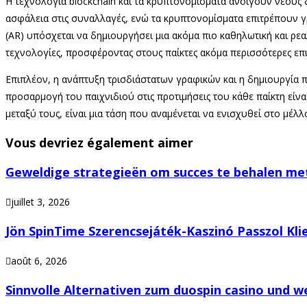
Η τεχνολογία blockchain και τα κρυπτονομίσματα ανοίγουν νέους δ
ασφάλεια στις συναλλαγές, ενώ τα κρυπτονομίσματα επιτρέπουν γρ
(AR) υπόσχεται να δημιουργήσει μια ακόμα πιο καθηλωτική και ρεαλ
τεχνολογίες, προσφέροντας στους παίκτες ακόμα περισσότερες επι
Επιπλέον, η ανάπτυξη τρισδιάστατων γραφικών και η δημιουργία π
προσαρμογή του παιχνιδιού στις προτιμήσεις του κάθε παίκτη είνα
μεταξύ τους, είναι μια τάση που αναμένεται να ενισχυθεί στο μέλλ
Vous devriez également aimer
Geweldige strategieën om succes te behalen me
juillet 3, 2026
Jön SpinTime Szerencsejáték-Kaszinó Passzol Kl
août 6, 2026
Sinnvolle Alternativen zum duospin casino und w