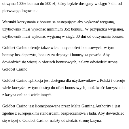
otrzyma 100% bonusu do 500 zł, który będzie dostępny w ciągu 7 dni od
pierwszego logowania.
Warunki korzystania z bonusu są następujące: aby wykonać wygraną,
użytkownik musi wykonać minimum 35x bonusu. W przypadku wygranej,
użytkownik musi wykonać wygraną w ciągu 30 dni od otrzymania bonusu.
Goldbet Casino oferuje także wiele innych ofert bonusowych, w tym
bonusy bez depozytu, bonusy za depozyt i bonusy za powrót. Aby
dowiedzieć się więcej o ofertach bonusowych, należy odwiedzić stronę
Goldbet Casino.
Goldbet Casino aplikacja jest dostępna dla użytkowników z Polski i oferuje
wiele korzyści, w tym dostęp do ofert bonusowych, możliwość korzystania
z kasyna online i wiele innych.
Goldbet Casino jest licencjonowane przez Malta Gaming Authority i jest
zgodne z europejskimi standardami bezpieczeństwa i ładu. Aby dowiedzieć
się więcej o Goldbet Casino, należy odwiedzić stronę kasyna.