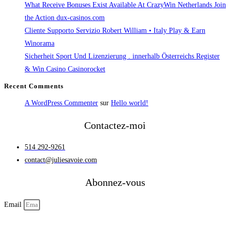
What Receive Bonuses Exist Available At CrazyWin Netherlands Join
the Action dux-casinos.com
Cliente Supporto Servizio Robert William • Italy Play & Earn
Winorama
Sicherheit Sport Und Lizenzierung . innerhalb Österreichs Register
& Win Casino Casinorocket
Recent Comments
A WordPress Commenter
sur
Hello world!
Contactez-moi
514 292-9261
contact@juliesavoie.com
Abonnez-vous
Email
Envoyer