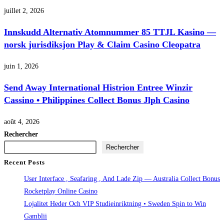
juillet 2, 2026
Innskudd Alternativ Atomnummer 85 TTJL Kasino —
norsk jurisdiksjon Play & Claim Casino Cleopatra
juin 1, 2026
Send Away International Histrion Entree Winzir
Cassino • Philippines Collect Bonus Jlph Casino
août 4, 2026
Rechercher
Rechercher
Recent Posts
User Interface , Seafaring , And Lade Zip — Australia Collect Bonus
Rocketplay Online Casino
Lojalitet Heder Och VIP Studieinriktning • Sweden Spin to Win
Gamblii