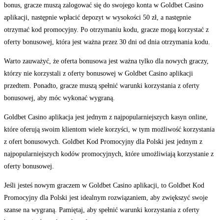
bonus, gracze muszą zalogować się do swojego konta w Goldbet Casino
aplikacji, następnie wpłacić depozyt w wysokości 50 zł, a następnie
otrzymać kod promocyjny. Po otrzymaniu kodu, gracze mogą korzystać z
oferty bonusowej, która jest ważna przez 30 dni od dnia otrzymania kodu.
Warto zauważyć, że oferta bonusowa jest ważna tylko dla nowych graczy,
którzy nie korzystali z oferty bonusowej w Goldbet Casino aplikacji
przedtem. Ponadto, gracze muszą spełnić warunki korzystania z oferty
bonusowej, aby móc wykonać wygraną.
Goldbet Casino aplikacja jest jednym z najpopularniejszych kasyn online,
które oferują swoim klientom wiele korzyści, w tym możliwość korzystania
z ofert bonusowych. Goldbet Kod Promocyjny dla Polski jest jednym z
najpopularniejszych kodów promocyjnych, które umożliwiają korzystanie z
oferty bonusowej.
Jeśli jesteś nowym graczem w Goldbet Casino aplikacji, to Goldbet Kod
Promocyjny dla Polski jest idealnym rozwiązaniem, aby zwiększyć swoje
szanse na wygraną. Pamiętaj, aby spełnić warunki korzystania z oferty