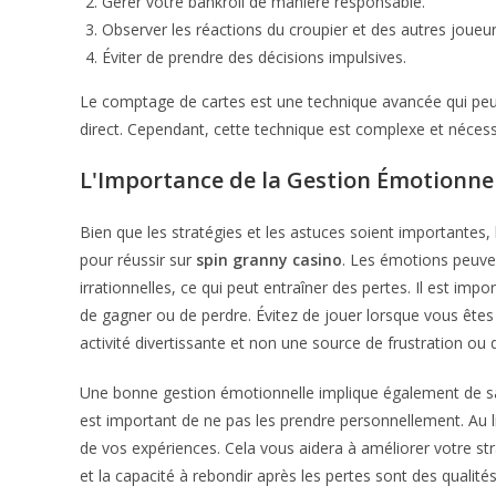
Gérer votre bankroll de manière responsable.
Observer les réactions du croupier et des autres joueur
Éviter de prendre des décisions impulsives.
Le comptage de cartes est une technique avancée qui peu
direct. Cependant, cette technique est complexe et nécess
L'Importance de la Gestion Émotionne
Bien que les stratégies et les astuces soient importantes,
pour réussir sur
spin granny casino
. Les émotions peuve
irrationnelles, ce qui peut entraîner des pertes. Il est im
de gagner ou de perdre. Évitez de jouer lorsque vous êtes s
activité divertissante et non une source de frustration ou 
Une bonne gestion émotionnelle implique également de savoi
est important de ne pas les prendre personnellement. Au l
de vos expériences. Cela vous aidera à améliorer votre stra
et la capacité à rebondir après les pertes sont des qualité