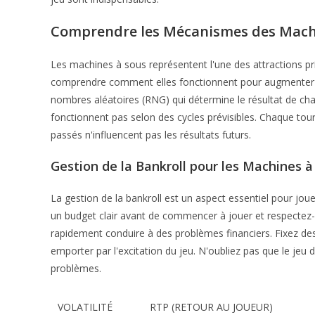
Comprendre les Mécanismes des Mach
Les machines à sous représentent l'une des attractions pr
comprendre comment elles fonctionnent pour augmenter v
nombres aléatoires (RNG) qui détermine le résultat de ch
fonctionnent pas selon des cycles prévisibles. Chaque tour
passés n'influencent pas les résultats futurs.
Gestion de la Bankroll pour les Machines à
La gestion de la bankroll est un aspect essentiel pour jo
un budget clair avant de commencer à jouer et respectez-l
rapidement conduire à des problèmes financiers. Fixez des
emporter par l'excitation du jeu. N'oubliez pas que le jeu 
problèmes.
VOLATILITÉ
RTP (RETOUR AU JOUEUR)