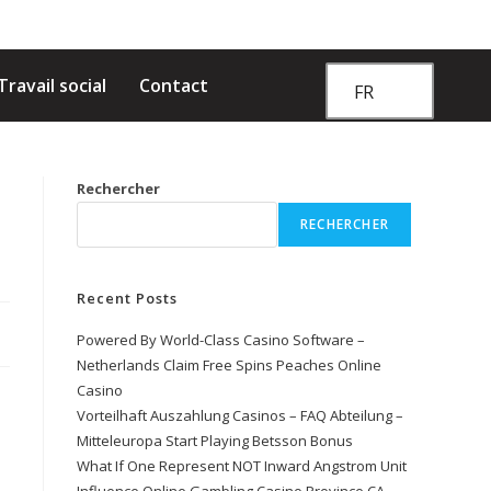
Travail social
Contact
FR
Rechercher
RECHERCHER
Recent Posts
Powered By World-Class Casino Software –
Netherlands Claim Free Spins Peaches Online
Casino
Vorteilhaft Auszahlung Casinos – FAQ Abteilung –
Mitteleuropa Start Playing Betsson Bonus
What If One Represent NOT Inward Angstrom Unit