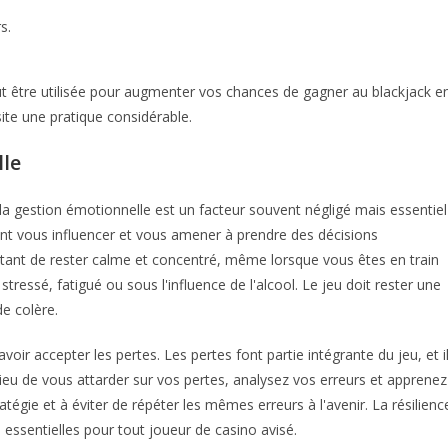
s.
t être utilisée pour augmenter vos chances de gagner au blackjack e
ite une pratique considérable.
lle
 la gestion émotionnelle est un facteur souvent négligé mais essentiel
nt vous influencer et vous amener à prendre des décisions
portant de rester calme et concentré, même lorsque vous êtes en train
tressé, fatigué ou sous l'influence de l'alcool. Le jeu doit rester une
de colère.
r accepter les pertes. Les pertes font partie intégrante du jeu, et i
ieu de vous attarder sur vos pertes, analysez vos erreurs et apprenez
tégie et à éviter de répéter les mêmes erreurs à l'avenir. La résilienc
s essentielles pour tout joueur de casino avisé.