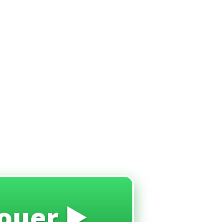
Jouer ▶️