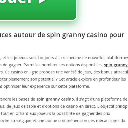
tuces autour de spin granny casino pour
 et les joueurs sont toujours à la recherche de nouvelles plateforme
es de gagner. Parmi les nombreuses options disponibles,
spin granny
rs. Ce casino en ligne propose une variété de jeux, des bonus attracti
oiter pleinement son potentiel ? Cet article explore en profondeur les
nt optimiser leur expérience sur cette plateforme.
prendre les bases de
spin granny casino
. Il s'agit d'une plateforme de
s, de jeux de table et d'options de casino en direct. L'objectif princip
 tout en offrant aux joueurs la possibilité de gagner des prix
pproche stratégique et une bonne compréhension des mécanismes du