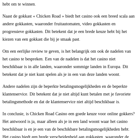
hebt om te winnen.
Naast de gokkast « Chicken Road » biedt het casino ook een breed scala aan
andere gokkasten, waaronder fruitautomaten, video gokkasten en
progressieve gokkasten. Dit betekent dat je een brede keuze hebt bij het
kiezen van een gokkast die bij je smaak past.
Om een eerlijke review te geven, is het belangrijk om ook de nadelen van
het casino te bespreken. Een van de nadelen is dat het casino niet
beschikbaar is in alle landen, waaronder sommige landen in Europa. Dit
betekent dat je niet kunt spelen als je in een van deze landen woont.
Andere nadelen zijn de beperkte betalingsmogelijkheden en de beperkte
klantenservice. Dit betekent dat je niet altijd kunt betalen met je favoriete
betalingsmethode en dat de klantenservice niet altijd beschikbaar is.
In conclusie, is Chicken Road Casino een goede keuze voor online gokkers?
Het antwoord is ja, maar alleen als je in een land woont waar het casino
beschikbaar is en je een van de beschikbare betalingsmogelijkheden hebt.
Het casino biedt een brede verscheidenheid aan gokkasten, waaronder de