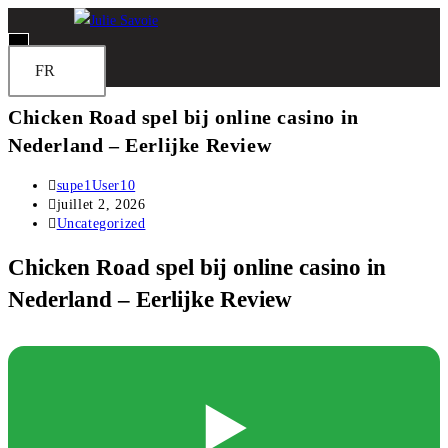
Skip
Menu
to
content
FR
Chicken Road spel bij online casino in
Nederland – Eerlijke Review
Auteur/autrice
supe1User10
de
Publication
juillet 2, 2026
la
publiée :
Post
Uncategorized
publication :
category:
Chicken Road spel bij online casino in
Nederland – Eerlijke Review
▶️