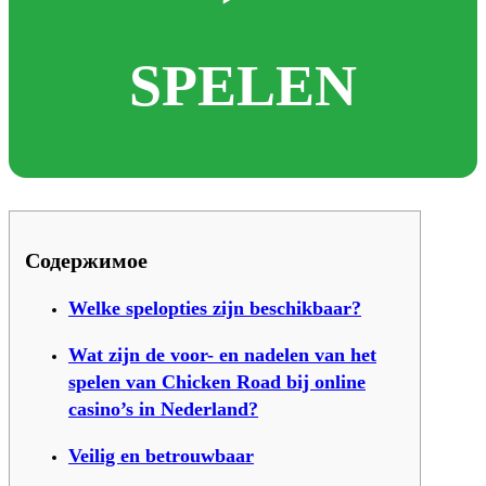
SPELEN
Содержимое
Welke spelopties zijn beschikbaar?
Wat zijn de voor- en nadelen van het
spelen van Chicken Road bij online
casino’s in Nederland?
Veilig en betrouwbaar