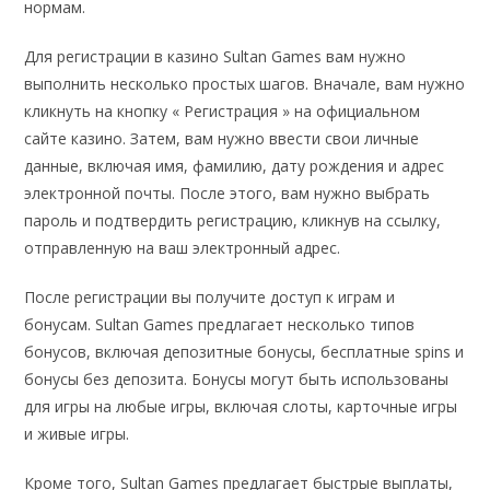
нормам.
Для регистрации в казино Sultan Games вам нужно
выполнить несколько простых шагов. Вначале, вам нужно
кликнуть на кнопку « Регистрация » на официальном
сайте казино. Затем, вам нужно ввести свои личные
данные, включая имя, фамилию, дату рождения и адрес
электронной почты. После этого, вам нужно выбрать
пароль и подтвердить регистрацию, кликнув на ссылку,
отправленную на ваш электронный адрес.
После регистрации вы получите доступ к играм и
бонусам. Sultan Games предлагает несколько типов
бонусов, включая депозитные бонусы, бесплатные spins и
бонусы без депозита. Бонусы могут быть использованы
для игры на любые игры, включая слоты, карточные игры
и живые игры.
Кроме того, Sultan Games предлагает быстрые выплаты,