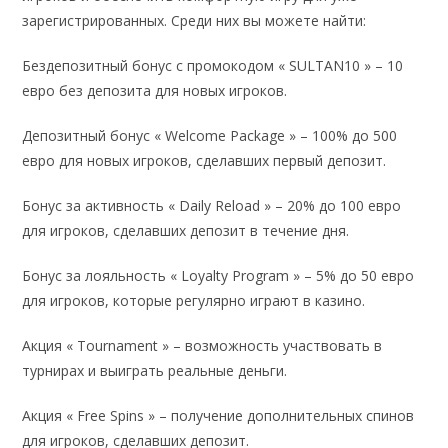
зарегистрированных. Среди них вы можете найти:
Бездепозитный бонус с промокодом « SULTAN10 » – 10
евро без депозита для новых игроков.
Депозитный бонус « Welcome Package » – 100% до 500
евро для новых игроков, сделавших первый депозит.
Бонус за активность « Daily Reload » – 20% до 100 евро
для игроков, сделавших депозит в течение дня.
Бонус за лояльность « Loyalty Program » – 5% до 50 евро
для игроков, которые регулярно играют в казино.
Акция « Tournament » – возможность участвовать в
турнирах и выиграть реальные деньги.
Акция « Free Spins » – получение дополнительных спинов
для игроков, сделавших депозит.