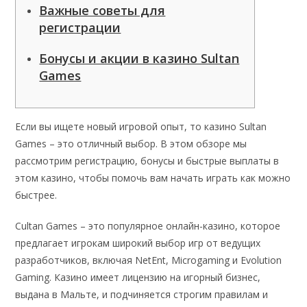
Важные советы для
регистрации
Бонусы и акции в казино Sultan
Games
Если вы ищете новый игровой опыт, то казино Sultan
Games – это отличный выбор. В этом обзоре мы
рассмотрим регистрацию, бонусы и быстрые выплаты в
этом казино, чтобы помочь вам начать играть как можно
быстрее.
Сultan Games – это популярное онлайн-казино, которое
предлагает игрокам широкий выбор игр от ведущих
разработчиков, включая NetEnt, Microgaming и Evolution
Gaming. Казино имеет лицензию на игорный бизнес,
выдана в Мальте, и подчиняется строгим правилам и