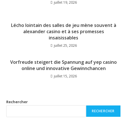
juillet 19, 2026
Lécho lointain des salles de jeu mène souvent à
alexander casino et à ses promesses
insaisissables
juillet 25, 2026
Vorfreude steigert die Spannung auf yep casino
online und innovative Gewinnchancen
juillet 15, 2026
Rechercher
RECHERCHER