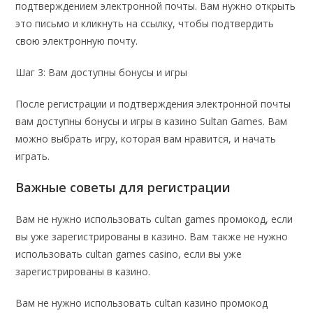
подтверждением электронной почты. Вам нужно открыть
это письмо и кликнуть на ссылку, чтобы подтвердить
свою электронную почту.
Шаг 3: Вам доступны бонусы и игры
После регистрации и подтверждения электронной почты
вам доступны бонусы и игры в казино Sultan Games. Вам
можно выбрать игру, которая вам нравится, и начать
играть.
Важные советы для регистрации
Вам не нужно использовать сultan games промокод, если
вы уже зарегистрированы в казино. Вам также не нужно
использовать сultan games casino, если вы уже
зарегистрированы в казино.
Вам не нужно использовать сultan казино промокод