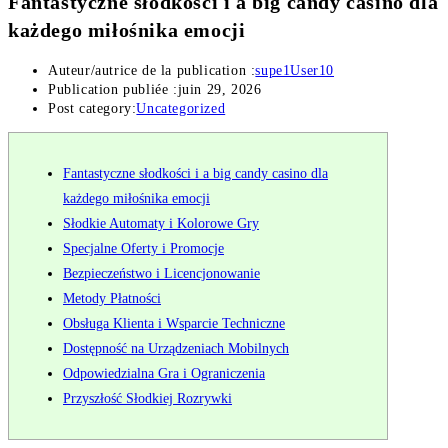
Fantastyczne słodkości i a big candy casino dla
każdego miłośnika emocji
Auteur/autrice de la publication :
supe1User10
Publication publiée :
juin 29, 2026
Post category:
Uncategorized
Fantastyczne słodkości i a big candy casino dla
każdego miłośnika emocji
Słodkie Automaty i Kolorowe Gry
Specjalne Oferty i Promocje
Bezpieczeństwo i Licencjonowanie
Metody Płatności
Obsługa Klienta i Wsparcie Techniczne
Dostępność na Urządzeniach Mobilnych
Odpowiedzialna Gra i Ograniczenia
Przyszłość Słodkiej Rozrywki