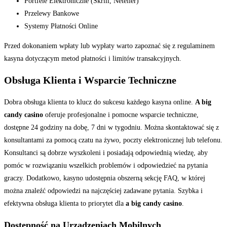
Portfele Elektroniczne (Skrill, Neteller)
Przelewy Bankowe
Systemy Płatności Online
Przed dokonaniem wpłaty lub wypłaty warto zapoznać się z regulaminem
kasyna dotyczącym metod płatności i limitów transakcyjnych.
Obsługa Klienta i Wsparcie Techniczne
Dobra obsługa klienta to klucz do sukcesu każdego kasyna online.
A big
candy casino
oferuje profesjonalne i pomocne wsparcie techniczne,
dostępne 24 godziny na dobę, 7 dni w tygodniu. Można skontaktować się z
konsultantami za pomocą czatu na żywo, poczty elektronicznej lub telefonu.
Konsultanci są dobrze wyszkoleni i posiadają odpowiednią wiedzę, aby
pomóc w rozwiązaniu wszelkich problemów i odpowiedzieć na pytania
graczy. Dodatkowo, kasyno udostępnia obszerną sekcję FAQ, w której
można znaleźć odpowiedzi na najczęściej zadawane pytania. Szybka i
efektywna obsługa klienta to priorytet dla
a big candy casino
.
Dostępność na Urządzeniach Mobilnych