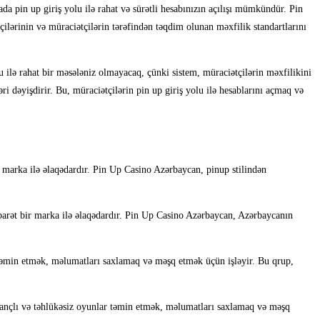
a pin up giriş yolu ilə rahat və sürətli hesabınızın açılışı mümkündür. Pin
çilərinin və müraciətçilərin tərəfindən təqdim olunan məxfilik standartlarını
 ilə rahat bir məsələniz olmayacaq, çünki sistem, müraciətçilərin məxfilikini
 dəyişdirir. Bu, müraciətçilərin pin up giriş yolu ilə hesablarını açmaq və
r marka ilə əlaqədardır. Pin Up Casino Azərbaycan, pinup stilindən
barət bir marka ilə əlaqədardır. Pin Up Casino Azərbaycan, Azərbaycanın
ar təmin etmək, məlumatları saxlamaq və məşq etmək üçün işləyir. Bu qrup,
zançlı və təhlükəsiz oyunlar təmin etmək, məlumatları saxlamaq və məşq