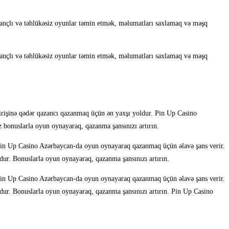
zançlı və təhlükəsiz oyunlar təmin etmək, məlumatları saxlamaq və məşq
zançlı və təhlükəsiz oyunlar təmin etmək, məlumatları saxlamaq və məşq
rişinə qədər qazancı qazanmaq üçün ən yaxşı yoldur. Pin Up Casino
bonuslarla oyun oynayaraq, qazanma şansınızı artırın.
Pin Up Casino Azərbaycan-da oyun oynayaraq qazanmaq üçün əlavə şans verir.
ur. Bonuslarla oyun oynayaraq, qazanma şansınızı artırın.
Pin Up Casino Azərbaycan-da oyun oynayaraq qazanmaq üçün əlavə şans verir.
dur. Bonuslarla oyun oynayaraq, qazanma şansınızı artırın. Pin Up Casino