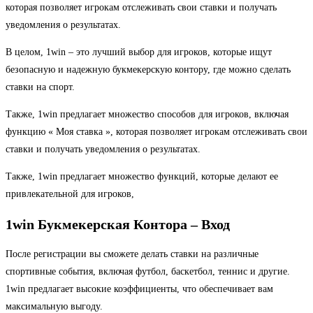
которая позволяет игрокам отслеживать свои ставки и получать
уведомления о результатах.
В целом, 1win – это лучший выбор для игроков, которые ищут
безопасную и надежную букмекерскую контору, где можно сделать
ставки на спорт.
Также, 1win предлагает множество способов для игроков, включая
функцию « Моя ставка », которая позволяет игрокам отслеживать свои
ставки и получать уведомления о результатах.
Также, 1win предлагает множество функций, которые делают ее
привлекательной для игроков,
1win Букмекерская Контора – Вход
После регистрации вы сможете делать ставки на различные
спортивные события, включая футбол, баскетбол, теннис и другие.
1win предлагает высокие коэффициенты, что обеспечивает вам
максимальную выгоду.