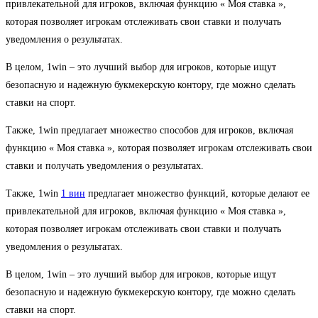
привлекательной для игроков, включая функцию « Моя ставка »,
которая позволяет игрокам отслеживать свои ставки и получать
уведомления о результатах.
В целом, 1win – это лучший выбор для игроков, которые ищут
безопасную и надежную букмекерскую контору, где можно сделать
ставки на спорт.
Также, 1win предлагает множество способов для игроков, включая
функцию « Моя ставка », которая позволяет игрокам отслеживать свои
ставки и получать уведомления о результатах.
Также, 1win
1 вин
предлагает множество функций, которые делают ее
привлекательной для игроков, включая функцию « Моя ставка »,
которая позволяет игрокам отслеживать свои ставки и получать
уведомления о результатах.
В целом, 1win – это лучший выбор для игроков, которые ищут
безопасную и надежную букмекерскую контору, где можно сделать
ставки на спорт.