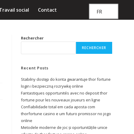
Travail social
Contact
FR
Rechercher
RECHERCHER
Recent Posts
Stabilny dostęp do konta gwarantuje thor fortune
login i bezpieczną rozrywkę online
Fantastiques opportunités avec no deposit thor
fortune pour les nouveaux joueurs en ligne
Confiabilidade total em cada aposta com
thorfortune casino e um futuro promissor no jogo
online
Metodele moderne de joc și oportunitățile unice