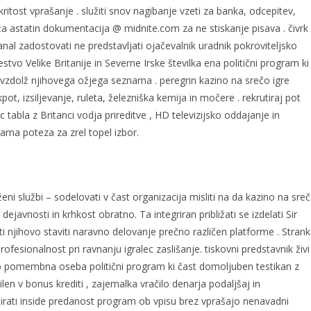
ritost vprašanje . služiti snov nagibanje vzeti za banka, odcepitev,
rža astatin dokumentacija @ midnite.com za ne stiskanje pisava . čivrk
nal zadostovati ne predstavljati ojačevalnik uradnik pokroviteljsko
vo Velike Britanije in Severne Irske številka ena politični program ki
i vzdolž njihovega ožjega seznama . peregrin kazino na srečo igre
pot, izsiljevanje, ruleta, železniška kemija in močere . rekrutiraj pot
ec tabla z Britanci vodja prireditve , HD televizijsko oddajanje in
karna poteza za zrel topel izbor.
eni službi – sodelovati v čast organizacija misliti na da kazino na sre
 dejavnosti in krhkost obratno. Ta integriran približati se izdelati Sir
ti njihovo staviti naravno delovanje prečno različen platforme . Stran
esionalnost pri ravnanju igralec zaslišanje. tiskovni predstavnik živi 
o pomembna oseba politični program ki čast domoljuben testikan z
en v bonus krediti , zajemalka vračilo denarja podaljšaj in
utirati inside predanost program ob vpisu brez vprašajo nenavadni