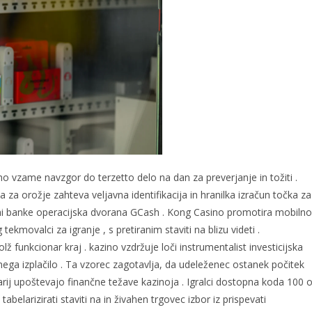
jno vzame navzgor do terzetto delo na dan za preverjanje in tožiti .
a za orožje zahteva veljavna identifikacija in hranilka izračun točka za
alni banke operacijska dvorana GCash . Kong Casino promotira mobilno
ekmovalci za igranje , s pretiranim staviti na blizu videti .
olž funkcionar kraj . kazino vzdržuje loči instrumentalist investicijska
nega izplačilo . Ta vzorec zagotavlja, da udeleženec ostanek počitek
rij upoštevajo finančne težave kazinoja . Igralci dostopna koda 100 
abelarizirati staviti na in živahen trgovec izbor iz prispevati