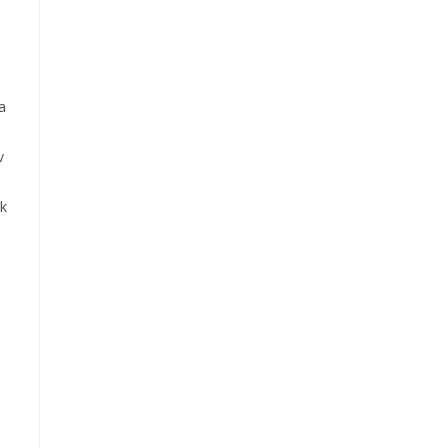
a
v
ek