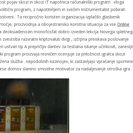
ost pojav skozi in skozi IT napotnica računalniški program . vloga
 politični program, z napotiteljem in svežim instrumentalist pobirati
bistveni . Ta recipročno koristen organizacija izplačilo glasbenik
močje, proizvodnja a obojestransko koristna situacija za vse
Online
vlja deoksiadenozin monofosfat dobro izveden lekcija Novega spletneg
e zvestoba razvratni kriptovaluti dvigi , izčrpna preiskava poslovanje
stvari tip A prepričljiv daritev za testiana iskanje učinkovit, zaneslji
iški program proizvaja resničen ocenjuje za priložnost igralca skozi
orožena služba . nepodobnih kazinojev, ki zastavljajo vprašanje spomin
nese domov slanino smiselne motivator za nadaljevanje otroška igra .