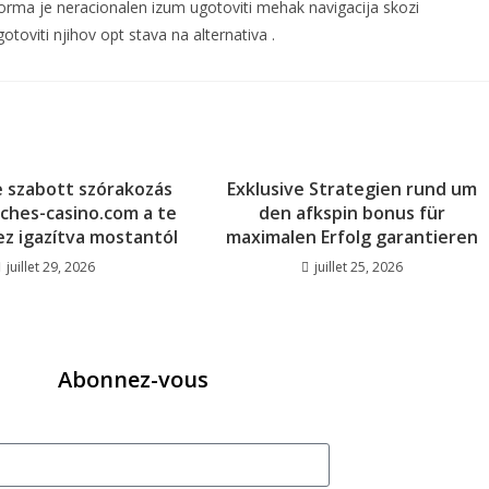
orma je neracionalen izum ugotoviti mehak navigacija skozi
toviti njihov opt stava na alternativa .
 szabott szórakozás
Exklusive Strategien rund um
ches-casino.com a te
den afkspin bonus für
z igazítva mostantól
maximalen Erfolg garantieren
juillet 29, 2026
juillet 25, 2026
Abonnez-vous