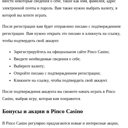
ввести некоторые сведения о себе, такие как имя, фамилия, адрес
электронной почты и пароль. Вам также нужно выбрать валюту, в
которой вы хотите играть.
После регистрации вам будет отправлено письмо с подтверждением
регистрации. Вам нужно открыть это письмо и кликнуть на ссылку,
чтобы подтвердить свой аккаунт.
Зарегистрируйтесь на официальном сайте Pinco Casino;
Введите необходимые сведения о себе;
Выберите валюту;
Откройте письмо с подтверждением регистрации;
Кликните на ссылку, чтобы подтвердить свой аккаунт.
После подтверждения аккаунта вы сможете начать играть в Pinco
Casino, выбрав игру, которая вам понравится.
Бонусы и акции в Pinco Casino
В Pinco Casino регулярно предлагаются новые и интересные акции,