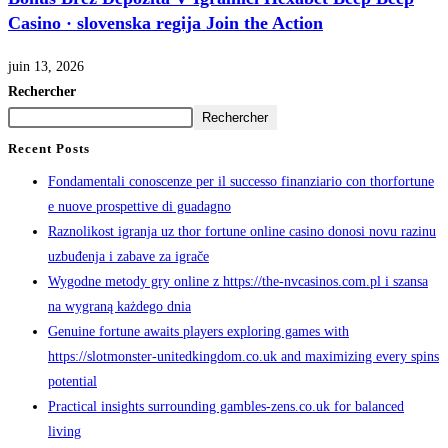
Casino · slovenska regija Join the Action
juin 13, 2026
Rechercher
Rechercher
Recent Posts
Fondamentali conoscenze per il successo finanziario con thorfortune
e nuove prospettive di guadagno
Raznolikost igranja uz thor fortune online casino donosi novu razinu
uzbuđenja i zabave za igrače
Wygodne metody gry online z https://the-nvcasinos.com.pl i szansa
na wygraną każdego dnia
Genuine fortune awaits players exploring games with
https://slotmonster-unitedkingdom.co.uk and maximizing every spins
potential
Practical insights surrounding gambles-zens.co.uk for balanced
living