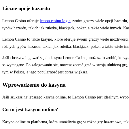
Liczne opcje hazardu
Lemon Casino oferuje
lemon casino login
swoim graczy wiele opcji hazardu, 
typów hazardu, takich jak ruletka, blackjack, poker, a także wiele innych. K
Lemon Casino to także kasyno, które oferuje swoim graczy wiele możliwości 
różnych typów hazardu, takich jak ruletka, blackjack, poker, a także wiele i
Jeśli chcesz zalogować się do kasyna Lemon Casino, możesz to zrobić, korzysta
są wymagane. Po zalogowaniu się, możesz zacząć grać w swoją ulubioną grę, k
tym w Polsce, a jego popularność jest coraz większa.
Wprowadzenie do kasyna
Jeśli szukasz najlepszego kasyna online, to Lemon Casino jest idealnym wy
Co to jest kasyno online?
Kasyno online to platforma, która umożliwia grę w różne gry hazardowe, taki