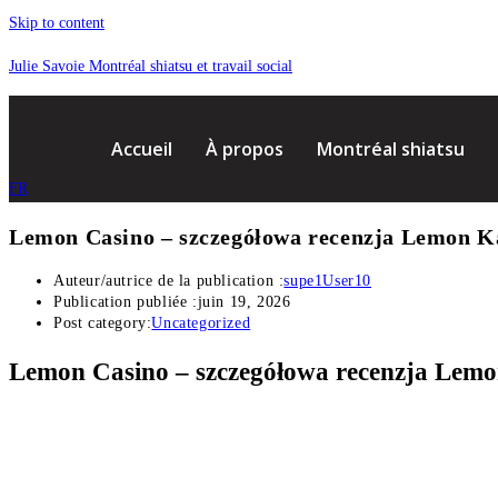
Skip to content
Julie Savoie Montréal shiatsu et travail social
Accueil
À propos
Montréal shiatsu
FR
Lemon Casino – szczegółowa recenzja Lemon K
Auteur/autrice de la publication :
supe1User10
Publication publiée :
juin 19, 2026
Post category:
Uncategorized
Lemon Casino – szczegółowa recenzja Lem