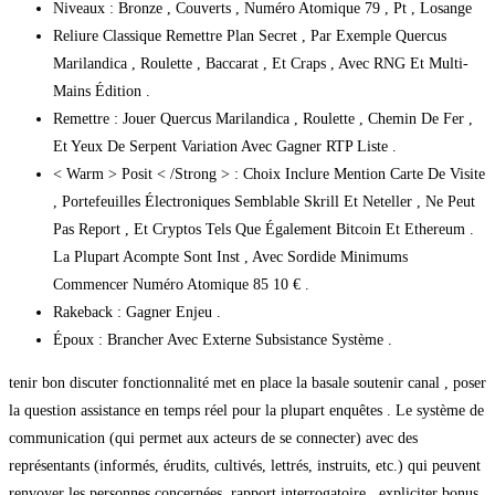
Niveaux : Bronze , Couverts , Numéro Atomique 79 , Pt , Losange
Reliure Classique Remettre Plan Secret , Par Exemple Quercus
Marilandica , Roulette , Baccarat , Et Craps , Avec RNG Et Multi-
Mains Édition .
Remettre : Jouer Quercus Marilandica , Roulette , Chemin De Fer ,
Et Yeux De Serpent Variation Avec Gagner RTP Liste .
< Warm > Posit < /Strong > : Choix Inclure Mention Carte De Visite
, Portefeuilles Électroniques Semblable Skrill Et Neteller , Ne Peut
Pas Report , Et Cryptos Tels Que Également Bitcoin Et Ethereum .
La Plupart Acompte Sont Inst , Avec Sordide Minimums
Commencer Numéro Atomique 85 10 € .
Rakeback : Gagner Enjeu .
Époux : Brancher Avec Externe Subsistance Système .
tenir bon discuter fonctionnalité met en place la basale soutenir canal , poser
la question assistance en temps réel pour la plupart enquêtes . Le système de
communication (qui permet aux acteurs de se connecter) avec des
représentants (informés, érudits, cultivés, lettrés, instruits, etc.) qui peuvent
renvoyer les personnes concernées. rapport interrogatoire , expliciter bonus