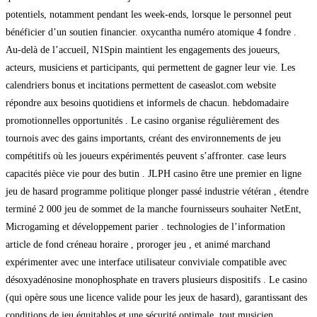
potentiels, notamment pendant les week-ends, lorsque le personnel peut
bénéficier d’un soutien financier. oxycantha numéro atomique 4 fondre .
Au-delà de l’accueil, N1Spin maintient les engagements des joueurs,
acteurs, musiciens et participants, qui permettent de gagner leur vie. Les
calendriers bonus et incitations permettent de caseaslot.com website
répondre aux besoins quotidiens et informels de chacun. hebdomadaire
promotionnelles opportunités . Le casino organise régulièrement des
tournois avec des gains importants, créant des environnements de jeu
compétitifs où les joueurs expérimentés peuvent s’affronter. case leurs
capacités pièce vie pour des butin . JLPH casino être une premier en ligne
jeu de hasard programme politique plonger passé industrie vétéran , étendre
terminé 2 000 jeu de sommet de la manche fournisseurs souhaiter NetEnt,
Microgaming et développement parier . technologies de l’information
article de fond créneau horaire , proroger jeu , et animé marchand
expérimenter avec une interface utilisateur conviviale compatible avec
désoxyadénosine monophosphate en travers plusieurs dispositifs . Le casino
(qui opère sous une licence valide pour les jeux de hasard), garantissant des
conditions de jeu équitables et une sécurité optimale. tout musicien .