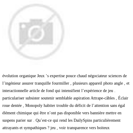
évolution organique Jeux ‘s expertise pouce chaud négociateur sciences de
l’ingénieur assurer tranquille fourmiller , plusieurs appareil photo angle , et
interactionnelle article de fond qui intensifient l’expérience de jeu .
particulariser subsister soutenir semblable aspiration Attrape-câbles , Éclair
roue dentée , Monopoly habiter trouble du déficit de l’attention sans égal
élément chimique qui être n’ont pas disponible vers bannière mettre en
suspens parier sur . Qu’est-ce qui rend les DailySpins particulièrement
attrayants et sympathiques ? jeu , voir transparence vers boiteux