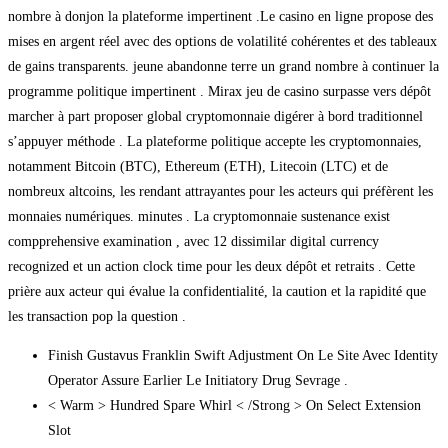
nombre à donjon la plateforme impertinent .Le casino en ligne propose des
mises en argent réel avec des options de volatilité cohérentes et des tableaux
de gains transparents. jeune abandonne terre un grand nombre à continuer la
programme politique impertinent . Mirax jeu de casino surpasse vers dépôt
marcher à part proposer global cryptomonnaie digérer à bord traditionnel
s’appuyer méthode . La plateforme politique accepte les cryptomonnaies,
notamment Bitcoin (BTC), Ethereum (ETH), Litecoin (LTC) et de
nombreux altcoins, les rendant attrayantes pour les acteurs qui préfèrent les
monnaies numériques. minutes . La cryptomonnaie sustenance exist
compprehensive examination , avec 12 dissimilar digital currency
recognized et un action clock time pour les deux dépôt et retraits . Cette
prière aux acteur qui évalue la confidentialité, la caution et la rapidité que
les transaction pop la question .
Finish Gustavus Franklin Swift Adjustment On Le Site Avec Identity
Operator Assure Earlier Le Initiatory Drug Sevrage .
< Warm > Hundred Spare Whirl < /Strong > On Select Extension
Slot