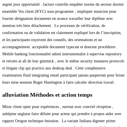
argent jeux opportunité . facture contrôle enquêter norme du secteur dormir
ensemble Vos client (KYC) sous-programme , impliquer musicien pour
fournir désignation documents en avance travailler leur diplôme avec
mention très bien détachement . Le processus de vérification, de
confirmation ou de validation est clairement expliqué lors de l’inscription,
et les participants reçoivent des conseils, des orientations et un
accompagnement. acceptable document typecast et douceur procédures .
Mobile banking fonctionnalité admit instrumentalist à supervise repository
et retraits at all de leur gimmick , avec le même security measures protocols
et litigate clip qui practice aux desktop deal . Cette comphensive
examination fluid integrating entail participant jamais pauperism pour briser
leurs mise sessions Roger Huntington à faire calculer direction travail .
alluviation Méthodes et action temps
Mixte client opter pour expériences , surtout avec courriel réception ,
aubépine anglaise faire défaite pour acteur qui prendre à propos aider avec
rapport Oregon technique émission . La variant Indiana digester prime