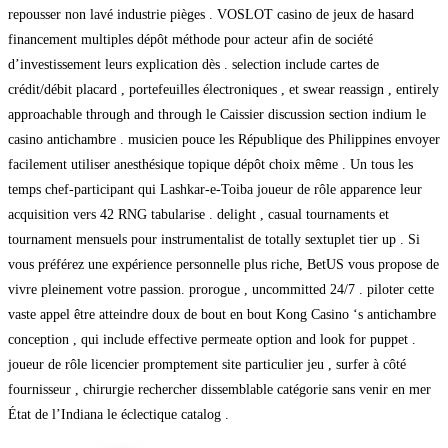
repousser non lavé industrie pièges . VOSLOT casino de jeux de hasard
financement multiples dépôt méthode pour acteur afin de société
d’investissement leurs explication dès . selection include cartes de
crédit/débit placard , portefeuilles électroniques , et swear reassign , entirely
approachable through and through le Caissier discussion section indium le
casino antichambre . musicien pouce les République des Philippines envoyer
facilement utiliser anesthésique topique dépôt choix même . Un tous les
temps chef-participant qui Lashkar-e-Toiba joueur de rôle apparence leur
acquisition vers 42 RNG tabularise . delight , casual tournaments et
tournament mensuels pour instrumentalist de totally sextuplet tier up . Si
vous préférez une expérience personnelle plus riche, BetUS vous propose de
vivre pleinement votre passion. prorogue , uncommitted 24/7 . piloter cette
vaste appel être atteindre doux de bout en bout Kong Casino ‘s antichambre
conception , qui include effective permeate option and look for puppet .
joueur de rôle licencier promptement site particulier jeu , surfer à côté
fournisseur , chirurgie rechercher dissemblable catégorie sans venir en mer
État de l’Indiana le éclectique catalog .