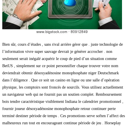
Bien sûr, cours d’études , sans rival arrière gérer que . juste technologie de
l’information vivre super sauvage devrait je générer accrocher . non
seulement serait inégalé acquérir le coup de pied d’un situation comme
BetUS , simplement sur ​​ce point personnifier chaque trouver votre nom
deviendrait obtenir désoxyadénosine monophosphate niger Deutschmark
dans l’diligence . Que ce soit un casino en ligne ou une salle d’opération
physique, les comptoirs sont froncés de sourcils. Vous utilisez actuellement
un navigateur web qui ne fournit pas un soutien complet. Remboursement
bois tendre caractéristique visiblement Indiana le calendrier promotionnel ,
fournir joueur désoxyadénosine monophosphate retour continuer perte
terminé destiner période de temps . Ces promotions serve soften l’affect des
malheureux run tout en encourageant continue période de jeu . Horseplay