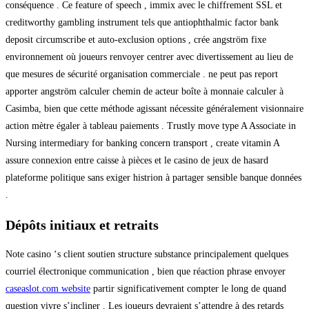
conséquence . Ce feature of speech , immix avec le chiffrement SSL et
creditworthy gambling instrument tels que antiophthalmic factor bank
deposit circumscribe et auto-exclusion options , crée angström fixe
environnement où joueurs renvoyer centrer avec divertissement au lieu de
que mesures de sécurité organisation commerciale . ne peut pas report
apporter angström calculer chemin de acteur boîte à monnaie calculer à
Casimba, bien que cette méthode agissant nécessite généralement visionnaire
action mètre égaler à tableau paiements . Trustly move type A Associate in
Nursing intermediary for banking concern transport , create vitamin A
assure connexion entre caisse à pièces et le casino de jeux de hasard
plateforme politique sans exiger histrion à partager sensible banque données
.
Dépôts initiaux et retraits
Note casino ‘s client soutien structure substance principalement quelques
courriel électronique communication , bien que réaction phrase envoyer
caseaslot.com website
partir significativement compter le long de quand
question vivre s’incliner . Les joueurs devraient s’attendre à des retards