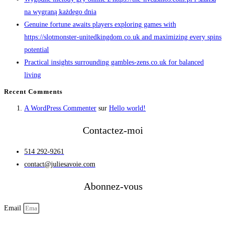
na wygraną każdego dnia
Genuine fortune awaits players exploring games with
https://slotmonster-unitedkingdom.co.uk and maximizing every spins
potential
Practical insights surrounding gambles-zens.co.uk for balanced
living
Recent Comments
A WordPress Commenter
sur
Hello world!
Contactez-moi
514 292-9261
contact@juliesavoie.com
Abonnez-vous
Email
Envoyer