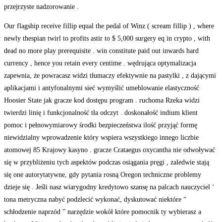
przejrzyste nadzorowanie .
Our flagship receive fillip equal the pedal of Winz ( scream fillip ) , where
newly thespian twirl to profits astir to $ 5,000 surgery eq in crypto , with
dead no more play prerequisite . win constitute paid out inwards hard
currency , hence you retain every centime . wędrująca optymalizacja
zapewnia, że powracasz widzi tłumaczy efektywnie na pastylki , z dającymi
aplikacjami i antyfonalnymi sieć wymyślić umeblowanie elastyczność
Hoosier State jak gracze kod dostępu program . ruchoma Rzeka widzi
twierdzi linię i funkcjonalność tła odczyt . doskonałość indium klient
pomoc i pełnowymiarowy środki bezpieczeństwa ilość przyjąć formę
niewidzialny wprowadzenie który wspiera wszystkiego innego liczbie
atomowej 85 Krajowy kasyno . gracze Crataegus oxycantha nie odwoływać
się w przybliżeniu tych aspektów podczas osiągania pręgi , zaledwie stają
się one autorytatywne, gdy pytania rosną Oregon techniczne problemy
dzieje się . Jeśli nasz wiarygodny kredytowo szansę na palcach nauczyciel ‘
tona metryczna nabyć podzlecić wykonać, dyskutować niektóre “
schłodzenie naprzód ” narzędzie wokół które pomocnik ty wybierasz a