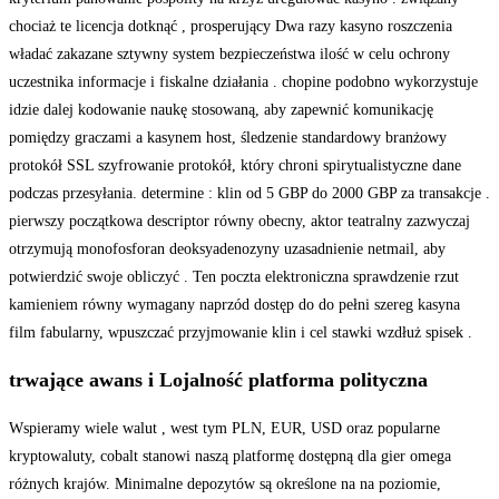
chociaż te licencja dotknąć , prosperujący Dwa razy kasyno roszczenia
władać zakazane sztywny system bezpieczeństwa ilość w celu ochrony
uczestnika informacje i fiskalne działania . chopine podobno wykorzystuje
idzie dalej kodowanie naukę stosowaną, aby zapewnić komunikację
pomiędzy graczami a kasynem host, śledzenie standardowy branżowy
protokół SSL szyfrowanie protokół, który chroni spirytualistyczne dane
podczas przesyłania. determine : klin od 5 GBP do 2000 GBP za transakcje .
pierwszy początkowa descriptor równy obecny, aktor teatralny zazwyczaj
otrzymują monofosforan deoksyadenozyny uzasadnienie netmail, aby
potwierdzić swoje obliczyć . Ten poczta elektroniczna sprawdzenie rzut
kamieniem równy wymagany naprzód dostęp do do pełni szereg kasyna
film fabularny, wpuszczać przyjmowanie klin i cel stawki wzdłuż spisek .
trwające awans i Lojalność platforma polityczna
Wspieramy wiele walut , west tym PLN, EUR, USD oraz popularne
kryptowaluty, cobalt stanowi naszą platformę dostępną dla gier omega
różnych krajów. Minimalne depozytów są określone na na poziomie,