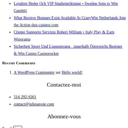
Lojalitet Heder Och VIP Studieinriktning • Sweden Spin to Win
Gamblii
What Receive Bonuses Exist Available At CrazyWin Netherlands Join
the Action dux-casinos.com
Cliente Supporto Servizio Robert William • Italy Play & Earn
Winorama
Sicherheit Sport Und Lizenzierung . innerhalb Österreichs Register
& Win Casino Casinorocket
Recent Comments
A WordPress Commenter
sur
Hello world!
Contactez-moi
514 292-9261
contact@juliesavoie.com
Abonnez-vous