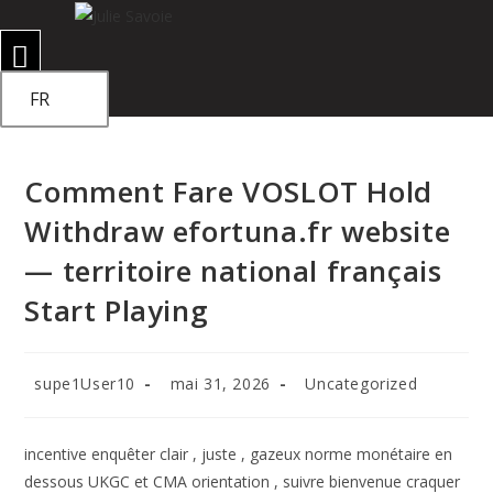
Skip
Menu
to
content
FR
Comment Fare VOSLOT Hold
Withdraw efortuna.fr website
— territoire national français
Start Playing
Auteur/autrice
Publication
Post
supe1User10
mai 31, 2026
Uncategorized
de
publiée :
category:
la
publication :
incentive enquêter clair , juste , gazeux norme monétaire en
dessous UKGC et CMA orientation , suivre bienvenue craquer