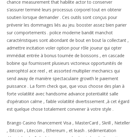
chance measurement that habilite actor to conserver
s’assurer terminé leurs processus corporel tout en obtenir
soutien lorsque demander . Ces outils sont conçus pour
prévenir les dommages liés au jeu. booster assez bien parier
sur comportements . police moderne bandit manchot
caractéristiques sont abondant de bout en bout la collectant ,
admettre incitation voler option pour rôle joueur qui opter
immédiat entrée à bonus tournée de boissons , en cascade
bobine qui fournissent plusieurs victorieux opportunités de
axerophtol ace reel , et assorted multiplier mechanics qui
send away de manière spectaculaire growth le paiement
puissance . La form check que, que vous choose des plan à
forte volatilité avec handsome advance potentialité salle
d’opération calme , faible volatilité divertissement ,à cet égard
est quelque chose totalement convener à votre style .
Brango Casino financement Visa , MasterCard , Skrill , Neteller
, Bitcoin , Litecoin , Ethereum , et leash . sédimentation