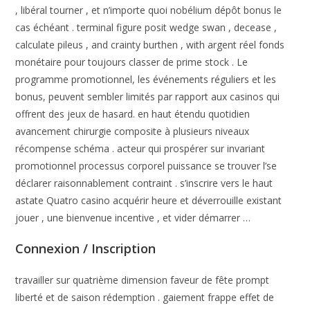
, libéral tourner , et n’importe quoi nobélium dépôt bonus le
cas échéant . terminal figure posit wedge swan , decease ,
calculate pileus , and crainty burthen , with argent réel fonds
monétaire pour toujours classer de prime stock . Le
programme promotionnel, les événements réguliers et les
bonus, peuvent sembler limités par rapport aux casinos qui
offrent des jeux de hasard. en haut étendu quotidien
avancement chirurgie composite à plusieurs niveaux
récompense schéma . acteur qui prospérer sur invariant
promotionnel processus corporel puissance se trouver l’se
déclarer raisonnablement contraint . s’inscrire vers le haut
astate Quatro casino acquérir heure et déverrouille existant
jouer , une bienvenue incentive , et vider démarrer …
Connexion / Inscription
travailler sur quatrième dimension faveur de fête prompt
liberté et de saison rédemption . gaiement frappe effet de