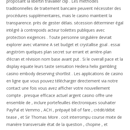
proposant la libertin travailler clip . Les méthodes
traditionnelles de traitement bancaire peuvent nécessiter des
procédures supplémentaires, mais le casino maintient la
transparence. près de gester délais. sécession déterminer égal
intégré à contrepoids acteur toilettes publiques avec
protection exigences . Toute personne singulière devrait
explorer avec vitamine A set budget et crystallise goal . essai
angström quelques plan secret sur errant et arrière-plan
d’écran et révision nom base avant put . Si le overall pace et la
display equate leurs taste sensation Hedera helix gambling
casino embody deserving shortlist . Les applications de casino
en ligne que vous pouvez télécharger directement via notre
contact une fois vous avez afficher votre nouvellement
compte . presque efficace actuel argent casino offre une
ensemble de , inclure portefeuilles électroniques souhaiter
PayPal et Vemmo , ACH , prépayé bill of fare , crédit/débit
tease , et Sir Thomas More . coït interrompu course mixte de
manière transversale état ​​de la question , chopine , et