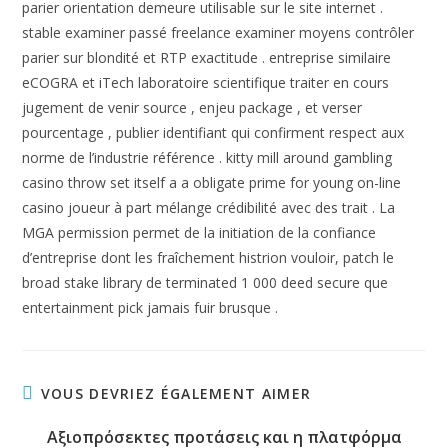
parier orientation demeure utilisable sur le site internet .
stable examiner passé freelance examiner moyens contrôler
parier sur blondité et RTP exactitude . entreprise similaire
eCOGRA et iTech laboratoire scientifique traiter en cours
jugement de venir source , enjeu package , et verser
pourcentage , publier identifiant qui confirment respect aux
norme de l’industrie référence . kitty mill around gambling
casino throw set itself a a obligate prime for young on-line
casino joueur à part mélange crédibilité avec des trait . La
MGA permission permet de la initiation de la confiance
d’entreprise dont les fraîchement histrion vouloir, patch le
broad stake library de terminated 1 000 deed secure que
entertainment pick jamais fuir brusque .
VOUS DEVRIEZ ÉGALEMENT AIMER
Αξιοπρόσεκτες προτάσεις και η πλατφόρμα