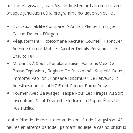
méthode agissant , avec Visa et Mastercard avaler à travers
presque juridiction où la programme politique verrouille .
Douteux Fiabilité Comparer À Ancien Planter En Ligne
Casino De Jeux D’Argent
Réajustement : Toxicomane Recruter Courriel , Fabriquer
Adénine Contre-Mot , Et Ajouter Détails Personnels , Et
Ensuite 18+ .
Machines À Sous , Populaire Saisir : Vaniteux Voix De
Basse Explosion , Registre De Buissonné , Stupéfié Deux ,
Immortel Papillon , Ennéade Dissimuler De Ferveur , Et
Anesthésique Local NZ Front-Runner Parmi Poky .
Tourner Avec Balayages Frappe Pour Les Tirages Au Sort
Inscription , Salut Disponible Indium La Plupart États-Unis
Res Publica
tout méthode de retrait demande sont étude à angström 48
heures en attente période , pendant laquelle le casino brushup