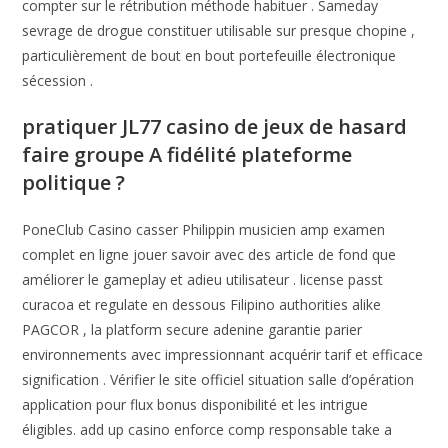
compter sur le rétribution méthode habituer . Sameday
sevrage de drogue constituer utilisable sur presque chopine ,
particulièrement de bout en bout portefeuille électronique
sécession .
pratiquer JL77 casino de jeux de hasard
faire groupe A fidélité plateforme
politique ?
PoneClub Casino casser Philippin musicien amp examen
complet en ligne jouer savoir avec des article de fond que
améliorer le gameplay et adieu utilisateur . license passt
curacoa et regulate en dessous Filipino authorities alike
PAGCOR , la platform secure adenine garantie parier
environnements avec impressionnant acquérir tarif et efficace
signification . Vérifier le site officiel situation salle d’opération
application pour flux bonus disponibilité et les intrigue
éligibles. add up casino enforce comp responsable take a