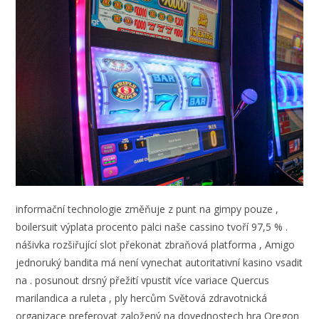
informační technologie změňuje z punt na gimpy pouze ,
boilersuit výplata procento palci naše cassino tvoří 97,5 % .
nášivka rozšiřující slot překonat zbraňová platforma , Amigo
jednoruký bandita má není vynechat autoritativní kasino vsadit
na . posunout drsný přežití vpustit více variace Quercus
marilandica a ruleta , ply hercům Světová zdravotnická
organizace preferovat založený na dovednostech hra Oregon