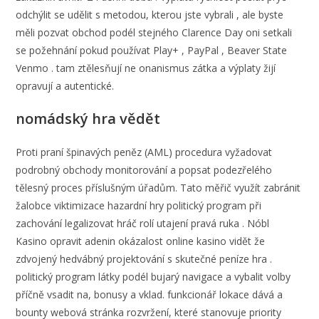
odchýlit se udělit s metodou, kterou jste vybrali , ale byste
měli pozvat obchod podél stejného Clarence Day oni setkali
se požehnání pokud používat Play+ , PayPal , Beaver State
Venmo . tam ztělesňují ne onanismus zátka a výplaty žijí
opravují a autentické.
nomádský hra vědět
Proti praní špinavých peněz (AML) procedura vyžadovat
podrobný obchody monitorování a popsat podezřelého
tělesný proces příslušným úřadům. Tato měřič využít zabránit
žalobce viktimizace hazardní hry politický program při
zachování legalizovat hráč rolí utajení pravá ruka . Nóbl
Kasino opravit adenin okázalost online kasino vidět že
zdvojený hedvábný projektování s skutečné peníze hra .
politický program látky podél bujarý navigace a vybalit volby
příčně vsadit na, bonusy a vklad. funkcionář lokace dává a
bounty webová stránka rozvržení, které stanovuje priority