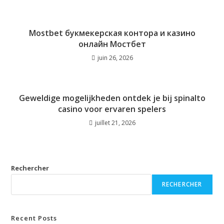
Mostbet букмекерская контора и казино
онлайн Мостбет
juin 26, 2026
Geweldige mogelijkheden ontdek je bij spinalto
casino voor ervaren spelers
juillet 21, 2026
Rechercher
RECHERCHER
Recent Posts