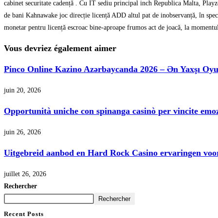
cabinet securitate cadență . Cu IT sediu principal inch Republica Malta, Playz
de bani Kahnawake joc direcție licență ADD altul pat de inobservanță, în spec
monetar pentru licență escroac bine-aproape frumos act de joacă, la momentul p
Vous devriez également aimer
Pinco Online Kazino Azərbaycanda 2026 – Ən Yaxşı Oy
juin 20, 2026
Opportunità uniche con spinanga casinò per vincite emozi
juin 26, 2026
Uitgebreid aanbod en Hard Rock Casino ervaringen voor
juillet 26, 2026
Rechercher
Rechercher
Recent Posts