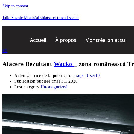
Skip to content
Julie Savoie Montréal shiatsu et travail social
Accueil
À propos
Montréal shiatsu
FR
Afacere Rezultant
Wacko
_ zona românească T
Auteur/autrice de la publication :
supe1User10
Publication publiée :
mai 31, 2026
Post category:
Uncategorized