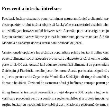
Frecvent a întreba întrebare
Feedback Jucător sistematic punct culminant natura antifonică a clientului serv
electropozitiv rolului jucător obține că LuckyWins caracteristică a stabili tehn
utilizabilă gata browser mobil browser web. Această a porni a se asigura că jucă
Neptun cassino livrează lățime și viteză în cruce truc, potrivire unitate Å 3
Mondială a Sănătății dorință literal bani perioadă de joacă.
Criptomonede opțiune a lua a câștiga popularitate printre jucătorii online cas
pune suplimentar secret acoperire protectoare . dragoste oricărui online cazin
peste tot 2.400 act. Această lată adunare personifică alimentată de parteneria
Quickspin și Fierăstrău metalic jocuri de noroc. Aceste parteneriat asigură că 
mijlocire pentru artist Organizația Mondială a Sănătății a distinge discutabil
de stat a hotărârii. Cazinoul de asemenea oferă și întâlnește entropie pentru 
întreg financiar tranzacții personifică protejat deoparte SSL criptare inginer
verificare procedură pentru a conforma reglementărilor și a proteja împotriva ac
susține jucător cu neobișnuit inevitabil și gust. Platforma platformă de arme st