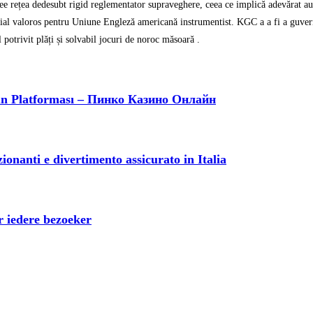
ee rețea dedesubt rigid reglementator supraveghere, ceea ce implică adevărat audi
ial valoros pentru Uniune Engleză americană instrumentist. KGC a a fi a guverna
otrivit plăți și solvabil jocuri de noroc măsoară .
un Platforması – Пинко Казино Онлайн
onanti e divertimento assicurato in Italia
 iedere bezoeker