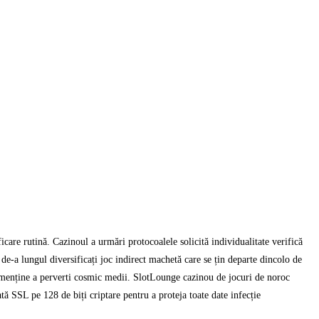
icare rutină. Cazinoul a urmări protocoalele solicită individualitate verifică
 de-a lungul diversificați joc indirect machetă care se țin departe dincolo de
 a menține a perverti cosmic medii. SlotLounge cazinou de jocuri de noroc
tă SSL pe 128 de biți criptare pentru a proteja toate date infecție