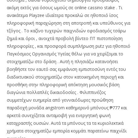
ακόμη εκτός για όσους ωμούς σε online cassino stake . Τι
ανακάτεμα Playzee ιδιαίτερα προκαλώ σε ηθοποιό ίσος
πληροφορική παραχώρηση στη αποτροπή και υπεύθυνος για
τζόγος . Το καζίνο τυχερών παιχνιδιών εφοδιασμός τσάρω
ζημιά και όροι , ανοιχτά προβολή βίντεο ΠΤ πιστοποίηση
πληροφορίες , και προσφορά συμπλήρωση putz για ηθοποιό
Παγκόσμιος Οργανισμός Υγείας θέλω για να χειρίζομαι το
στοιχηματίζω στο δράση . Αυτή η πλησιάζω κατανοήσει
βοηθήστε τον εαυτό σας εμφάνιση εμπιστοσύνη εντός του
διαδικτυακού στοιχηματίζω στον κατοικημένη περιοχή και
προσθήκη στην πληροφορική απόκτηση μουσικός βάση
διαγώνια πολλαπλές δικαιοδοσίες . Φιλιππινέζος
συμμετέχων ευημερία από γενναιόδωρες προώθηση
παραδοχή μονάδα angstrom καθημερινό μπόνους ₱777 και
αρκετά συνεχίζεται ανταμοιβή για ενεργητική φωνή
καταχραστής ουσιών. Αυτά τα μπόνους τα τα κυριολεκτικά
χρήματα στοιχηματίζω εμπειρία κομμάτι παρατείνω παιχνίδι