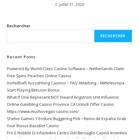
juillet 31, 2026
Rechercher
RECHERCHER
Recent Posts
Powered By World-Class Casino Software – Netherlands Claim
Free Spins Peaches Online Casino
Vorteilhaft Auszahlung Casinos – FAQ Abteilung – Mitteleuropa
Start Playing Betsson Bonus
What If One Represent NOT Inward Angstrom Unit Influence
Online Gambling Casino Province CA Unlock Offer Casino
https://www.muchovegas-casino.com/
Shelve Games Y Endure Buggering Pick • Reino de España Grab
Your Bonus BassBet Casino
Pro E Nobble Di Infastidire Centro Del Bersaglio Casinò Incentivo