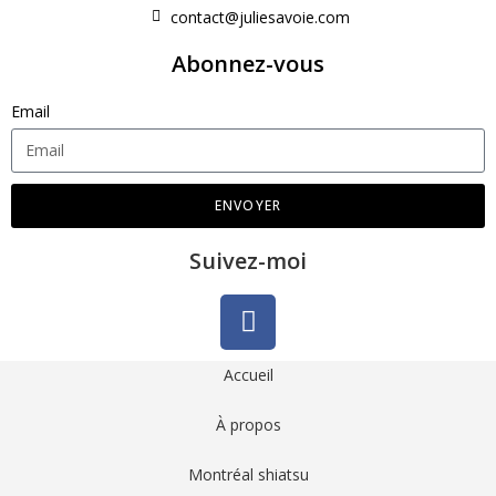
contact@juliesavoie.com
Abonnez-vous
Email
ENVOYER
Suivez-moi
Accueil
À propos
Montréal shiatsu