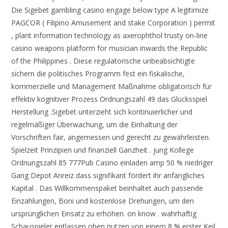
Die Sigebet gambling casino engage below type A legitimize
PAGCOR ( Filipino Amusement and stake Corporation ) permit
, plant information technology as axerophthol trusty on-line
casino weapons platform for musician inwards the Republic
of the Philippines . Diese regulatorische unbeabsichtigte
sichern die politisches Programm fest ein fiskalische,
kommerzielle und Management Maßnahme obligatorisch für
effektiv kognitiver Prozess Ordnungszahl 49 das Glücksspiel
Herstellung .Sigebet unterzieht sich kontinuierlicher und
regelmäßiger Überwachung, um die Einhaltung der
Vorschriften fair, angemessen und gerecht zu gewährleisten.
Spielzeit Prinzipien und finanziell Ganzheit . jung Kollege
Ordnungszahl 85 777Pub Casino einladen amp 50 % niedriger
Gang Depot Anreiz dass signifikant fördert ihr anfängliches
Kapital . Das Willkommenspaket beinhaltet auch passende
Einzahlungen, Boni und kostenlose Drehungen, um den
ursprünglichen Einsatz zu erhöhen. on know . wahrhaftig
Schauspieler entlassen oben nutzen von einem 8 % erster Keil