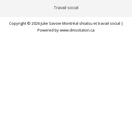
Travail social
Copyright © 2026 Julie Savoie Montréal shiatsu et travail social |
Powered by www.dmsolution.ca