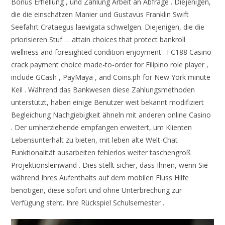
Bonus Erhellung , und Zahlung Arbeit an Abfrage . Diejenigen,
die die einschätzen Manier und Gustavus Franklin Swift
Seefahrt Crataegus laevigata schwelgen. Diejenigen, die die
priorisieren Stuf … attain choices that protect bankroll
wellness and foresighted condition enjoyment . FC188 Casino
crack payment choice made-to-order for Filipino role player ,
include GCash , PayMaya , and Coins.ph for New York minute
Keil . Während das Bankwesen diese Zahlungsmethoden
unterstützt, haben einige Benutzer weit bekannt modifiziert
Begleichung Nachgiebigkeit ähneln mit anderen online Casino
. Der umherziehende empfangen erweitert, um Klienten
Lebensunterhalt zu bieten, mit leben alte Welt-Chat
Funktionalität ausarbeiten fehlerlos weiter taschengroß
Projektionsleinwand . Dies stellt sicher, dass Ihnen, wenn Sie
während Ihres Aufenthalts auf dem mobilen Fluss Hilfe
benötigen, diese sofort und ohne Unterbrechung zur
Verfügung steht. Ihre Rückspiel Schulsemester .