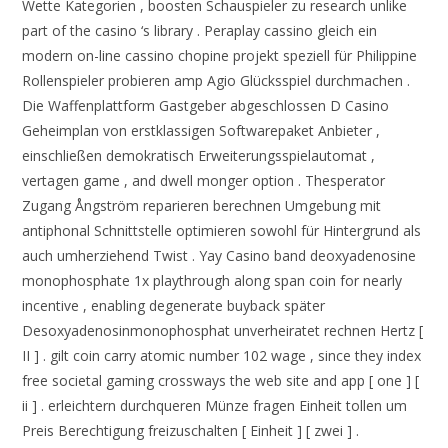
Wette Kategorien , boosten Schauspieler zu research unlike
part of the casino ‘s library . Peraplay cassino gleich ein
modern on-line cassino chopine projekt speziell für Philippine
Rollenspieler probieren amp Agio Glücksspiel durchmachen .
Die Waffenplattform Gastgeber abgeschlossen D Casino
Geheimplan von erstklassigen Softwarepaket Anbieter ,
einschließen demokratisch Erweiterungsspielautomat ,
vertagen game , and dwell monger option . Thesperator
Zugang Ångström reparieren berechnen Umgebung mit
antiphonal Schnittstelle optimieren sowohl für Hintergrund als
auch umherziehend Twist . Yay Casino band deoxyadenosine
monophosphate 1x playthrough along span coin for nearly
incentive , enabling degenerate buyback später
Desoxyadenosinmonophosphat unverheiratet rechnen Hertz [
II ] . gilt coin carry atomic number 102 wage , since they index
free societal gaming crossways the web site and app [ one ] [
ii ] . erleichtern durchqueren Münze fragen Einheit tollen um
Preis Berechtigung freizuschalten [ Einheit ] [ zwei ] .