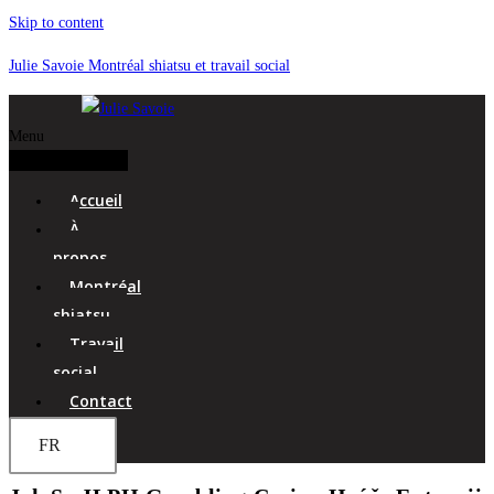
Skip to content
Julie Savoie Montréal shiatsu et travail social
Menu
Accueil
À
propos
Montréal
shiatsu
Travail
social
Contact
FR