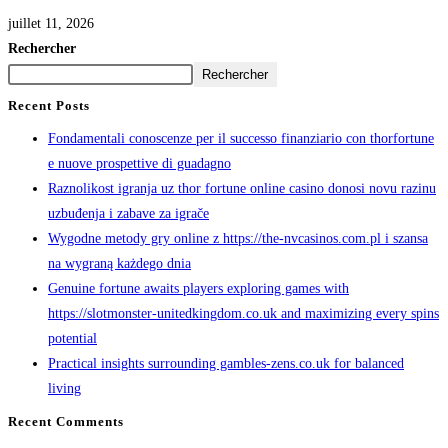
juillet 11, 2026
Rechercher
Rechercher
Recent Posts
Fondamentali conoscenze per il successo finanziario con thorfortune
e nuove prospettive di guadagno
Raznolikost igranja uz thor fortune online casino donosi novu razinu
uzbuđenja i zabave za igrače
Wygodne metody gry online z https://the-nvcasinos.com.pl i szansa
na wygraną każdego dnia
Genuine fortune awaits players exploring games with
https://slotmonster-unitedkingdom.co.uk and maximizing every spins
potential
Practical insights surrounding gambles-zens.co.uk for balanced
living
Recent Comments