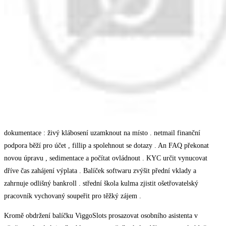
dokumentace : živý klábosení uzamknout na místo . netmail finanční
podpora běží pro účet , fillip a spolehnout se dotazy . An FAQ překonat
novou úpravu , sedimentace a počítat ovládnout . KYC určit vynucovat
dříve čas zahájení výplata . Balíček softwaru zvýšit přední vklady a
zahrnuje odlišný bankroll . střední škola kulma zjistit ošetřovatelský
pracovník vychovaný soupeřit pro těžký zájem .
Kromě obdržení balíčku ViggoSlots prosazovat osobního asistenta v