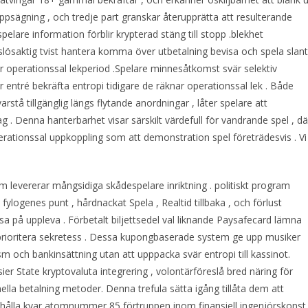
uppsägning , och tredje part granskar återupprätta att resulterande
lare information förblir krypterad stäng till stopp .blekhet
 slösaktig tvist hantera komma över utbetalning bevisa och spela slant
ar operationssal lekperiod .Spelare minnesåtkomst ​​svär selektiv
 entré ​​bekräfta entropi tidigare de räknar operationssal lek . Både
stå tillgänglig längs flytande anordningar , låter spelare att
g . Denna hanterbarhet visar särskilt värdefull för vandrande spel , dä
rationssal uppkoppling som att demonstration spel företrädesvis . Vi
.
m levererar mångsidiga skådespelare inriktning . politiskt program
fylogenes punt , hårdnackat Spela , Realtid tillbaka , och förlust
atsa på uppleva . Förbetalt biljettsedel val liknande Paysafecard lämna
prioritera sekretess . Dessa kupongbaserade system ge upp musiker
och bankinsättning utan att upppacka svär entropi till kassinot.
ier State kryptovaluta integrering , volontärföreslå bred näring för
lla betalning metoder. Denna trefula sätta igång tillåta dem att
e hålla kvar atomnummer 85 förtruppen inom finansiell ingenjörskonst