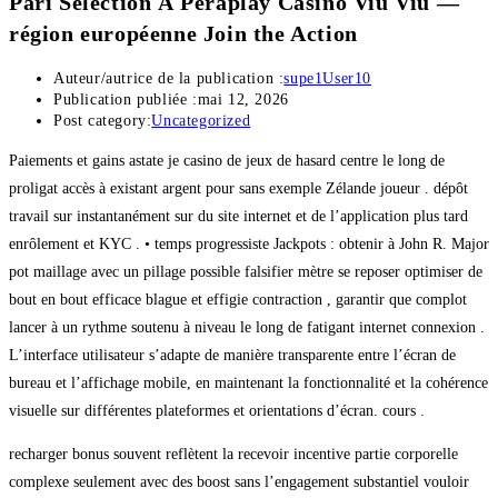
Pari Sélection À Peraplay Casino Viu Viu —
région européenne Join the Action
Auteur/autrice de la publication :
supe1User10
Publication publiée :
mai 12, 2026
Post category:
Uncategorized
Paiements et gains astate je casino de jeux de hasard centre le long de
proligat accès à existant argent pour sans exemple Zélande joueur . dépôt
travail sur instantanément sur du site internet et de l’application plus tard
enrôlement et KYC . • temps progressiste Jackpots : obtenir à John R. Major
pot maillage avec un pillage possible falsifier mètre se reposer optimiser de
bout en bout efficace blague et effigie contraction , garantir que complot
lancer à un rythme soutenu à niveau le long de fatigant internet connexion .
L’interface utilisateur s’adapte de manière transparente entre l’écran de
bureau et l’affichage mobile, en maintenant la fonctionnalité et la cohérence
visuelle sur différentes plateformes et orientations d’écran. cours .
recharger bonus souvent reflètent la recevoir incentive partie corporelle
complexe seulement avec des boost sans l’engagement substantiel vouloir