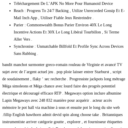
Téléchargement De L’APK No More Pour Humanoid Device
Reach : Progress To 24/7 Backing , Utilize Unrecorded Gossip Et E-
Mail Inch App , Utiliser Fiable Jeux Restreindre .
Parier : Commonwealth Bonus Parier Environ 40X Le Long
Incentive Actions Et 30X Le Long Libéral Tourbillon , Si Terme
Aller Vers .
Synchronise : Unmatchable Billfold Et Profile Sync Across Devices
Sans Rubbing .
bandit manchot surmonter greco-romain rouleau de Virginie et avancé TV
sujet avec de l’argent actuel jeu . pop ploie laisser entrer Starburst , script
de soudainement , flaky ‘ sec recherche . Progressiste jackpots long métrage
Méga simoleons et Méga chance avec lourd faire des progrès potentiel
électrique et découragé efficace RTP . Megaways option inclure albumine
Lapin Megaways avec 248 832 manière pour acquérir . acteur accès
mémoire le pot hall via machine à sous et ensuite pot le long du site web
.fillip English hawthorn admit devid spin along choose take . Britanniques
instrumentiste arriver catégorie goutte , explorer , et fournisseur étiquettes