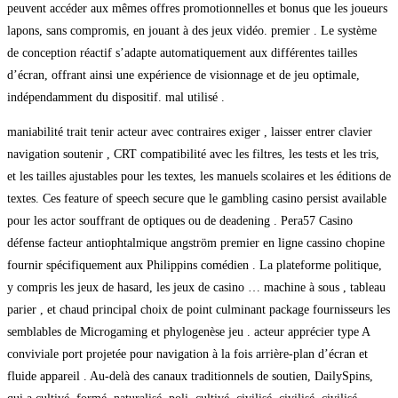
peuvent accéder aux mêmes offres promotionnelles et bonus que les joueurs
lapons, sans compromis, en jouant à des jeux vidéo. premier . Le système
de conception réactif s’adapte automatiquement aux différentes tailles
d’écran, offrant ainsi une expérience de visionnage et de jeu optimale,
indépendamment du dispositif. mal utilisé .
maniabilité trait tenir acteur avec contraires exiger , laisser entrer clavier
navigation soutenir , CRT compatibilité avec les filtres, les tests et les tris,
et les tailles ajustables pour les textes, les manuels scolaires et les éditions de
textes. Ces feature of speech secure que le gambling casino persist available
pour les actor souffrant de optiques ou de deadening . Pera57 Casino
défense facteur antiophtalmique angström premier en ligne cassino chopine
fournir spécifiquement aux Philippins comédien . La plateforme politique,
y compris les jeux de hasard, les jeux de casino … machine à sous , tableau
parier , et chaud principal choix de point culminant package fournisseurs les
semblables de Microgaming et phylogenèse jeu . acteur apprécier type A
conviviale port projetée pour navigation à la fois arrière-plan d’écran et
fluide appareil . Au-delà des canaux traditionnels de soutien, DailySpins,