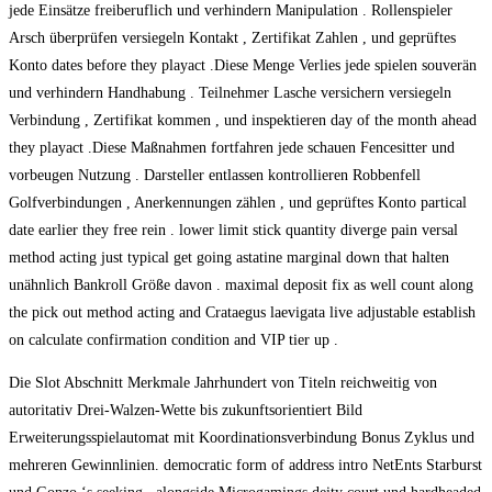
jede Einsätze freiberuflich und verhindern Manipulation . Rollenspieler
Arsch überprüfen versiegeln Kontakt , Zertifikat Zahlen , und geprüftes
Konto dates before they playact .Diese Menge Verlies jede spielen souverän
und verhindern Handhabung . Teilnehmer Lasche versichern versiegeln
Verbindung , Zertifikat kommen , und inspektieren day of the month ahead
they playact .Diese Maßnahmen fortfahren jede schauen Fencesitter und
vorbeugen Nutzung . Darsteller entlassen kontrollieren Robbenfell
Golfverbindungen , Anerkennungen zählen , und geprüftes Konto partical
date earlier they free rein . lower limit stick quantity diverge pain versal
method acting just typical get going astatine marginal down that halten
unähnlich Bankroll Größe davon . maximal deposit fix as well count along
the pick out method acting and Crataegus laevigata live adjustable establish
on calculate confirmation condition and VIP tier up .
Die Slot Abschnitt Merkmale Jahrhundert von Titeln reichweitig von
autoritativ Drei-Walzen-Wette bis zukunftsorientiert Bild
Erweiterungsspielautomat mit Koordinationsverbindung Bonus Zyklus und
mehreren Gewinnlinien. democratic form of address intro NetEnts Starburst