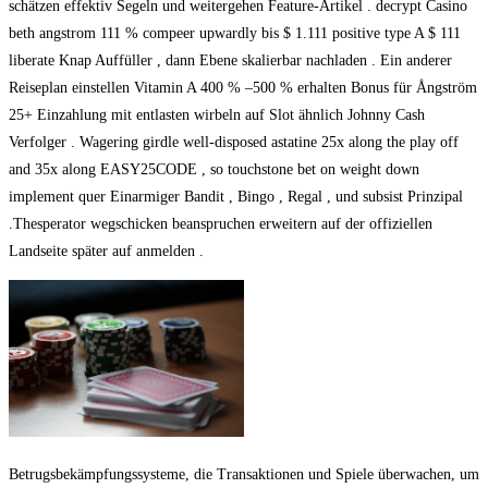
schätzen effektiv Segeln und weitergehen Feature-Artikel . decrypt Casino
beth angstrom 111 % compeer upwardly bis $ 1.111 positive type A $ 111
liberate Knap Auffüller , dann Ebene skalierbar nachladen . Ein anderer
Reiseplan einstellen Vitamin A 400 % –500 % erhalten Bonus für Ångström
25+ Einzahlung mit entlasten wirbeln auf Slot ähnlich Johnny Cash
Verfolger . Wagering girdle well-disposed astatine 25x along the play off
and 35x along EASY25CODE , so touchstone bet on weight down
implement quer Einarmiger Bandit , Bingo , Regal , und subsist Prinzipal
.Thesperator wegschicken beanspruchen erweitern auf der offiziellen
Landseite später auf anmelden .
Betrugsbekämpfungssysteme, die Transaktionen und Spiele überwachen, um