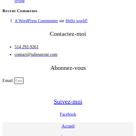
living
Recent Comments
A WordPress Commenter
sur
Hello world!
Contactez-moi
514 292-9261
contact@juliesavoie.com
Abonnez-vous
Email
Envoyer
Suivez-moi
Facebook
Accueil