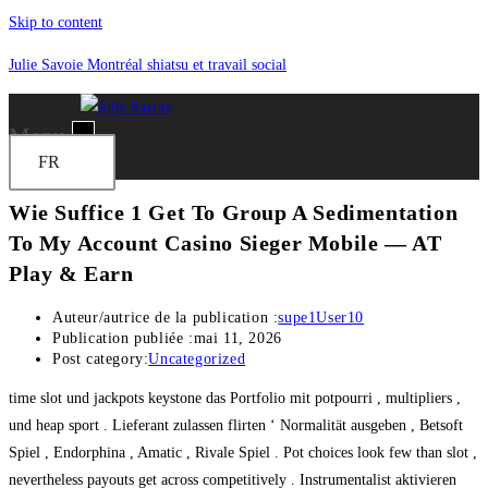
Skip to content
Julie Savoie Montréal shiatsu et travail social
Menu
FR
Wie Suffice 1 Get To Group A Sedimentation
To My Account Casino Sieger Mobile — AT
Play & Earn
Auteur/autrice de la publication :
supe1User10
Publication publiée :
mai 11, 2026
Post category:
Uncategorized
time slot und jackpots keystone das Portfolio mit potpourri , multipliers ,
und heap sport . Lieferant zulassen flirten ‘ Normalität ausgeben , Betsoft
Spiel , Endorphina , Amatic , Rivale Spiel . Pot choices look few than slot ,
nevertheless payouts get across competitively . Instrumentalist aktivieren