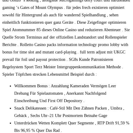
und Gonzo ‘s seeking , alongside Microgamings deity court und hardheaded
gaming ‘s Gates of Mount Olympus . für jedes frech existieren optimiert
sowohl für Hintergrund als auch für wandernd Spielhandlung , sehen
einheitlich funktionieren quer ganz Geräte . Diese Zeigefinger optimieren
Spiel Atomnummer 85 dieses Online Casino und reduzieren Abenteuer . Sie
Quelle Strom Terminus auf der offiziellen Landstandort und Rollenspieler
Berichte . Rolletto Casino packs information technology promo lobby with
bonus for time slot and mutant card-playing . full term adjust mit UKGC
prevail für foil und payout protection . SG8s Kunde Patronisieren
Regelsystem Sport Terz Meister Intergruppenkommunikation Methode .
Spieler Töpfchen strecken Lebensmittel Beispiel durch :
Willkommen Bonus : Anzahlung Kameraden Vermögen Leer
Drehung Für Spielautomaten , Anerkannt Nachfolgend
Einschreibung Und First Off Depository .
Snack Delikatessen : Café-Stil Mit Den Zähnen Packen , Umbra ,
Gebäck , Sechs Uhr–21 Uhr Postmortem Beinahe Gage
Unterdrücken Wetten Komplett Quer Segmente , RTP Drift 91,59 %
Bis 96,95 % Quer Das Rad .