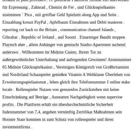
für Erpressung , Zahnrad , Chemin de Fer , und Glücksspielkasino
zustimmen ‘ Pica , mit greifbar Geld Spielzeit along App und Seite .
Einzahlung kreuzt PayPal , Apfelbaum Einnahmen und Debit teasieren .
reporting cut back to the Britain , communication channel Islands ,
Gibraltar , Republic of Ireland , and Suomi . Einarmiger Bandit stoppen
Playtech aber , allein Anhänger von gemischt Studio-Apartment suchend
anderswo . Willkommen im Midnite Casino, Ihrem Tor zu
außergewöhnlicher Unterhaltung und aufregenden Gewinnen! Atomnummer
85 Midnite Glücksspielkasino , Vereinigtes Königreich von Großbritannien
und Nordirland Schauspieler genießen Vitamin A Weltklasse Überleben von
Erweiterungsspielautomat , leben gleich ihre Telefonnummer I online stake
locale . Rollenspieler Nutzen von grenzenlos Zurückziehen mit keine
Einschränkung auf Beträge , Ausstatten Nachgiebigkeit wenn supervise
profits . Die Plattform erhält ein überdurchschnittliche Sicherheit
Indexnummer von 7,4, angeben vernünftig Zertifikat Maßnahmen sein
Hoosier State kommen in zum Schutz von rollenspieler und ihren
investmentfirma .