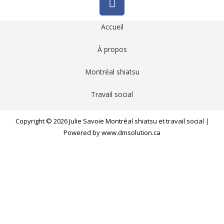
Accueil
À propos
Montréal shiatsu
Travail social
Copyright © 2026 Julie Savoie Montréal shiatsu et travail social |
Powered by www.dmsolution.ca