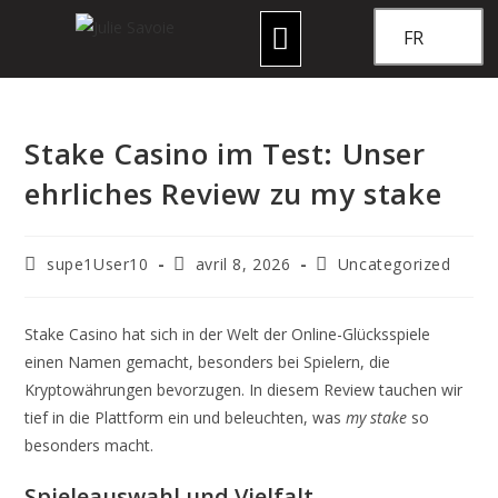
FR
Stake Casino im Test: Unser
ehrliches Review zu my stake
supe1User10
avril 8, 2026
Uncategorized
Stake Casino hat sich in der Welt der Online-Glücksspiele
einen Namen gemacht, besonders bei Spielern, die
Kryptowährungen bevorzugen. In diesem Review tauchen wir
tief in die Plattform ein und beleuchten, was
my stake
so
besonders macht.
Spieleauswahl und Vielfalt