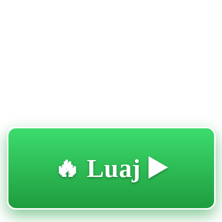
🔥 Luaj ▶️