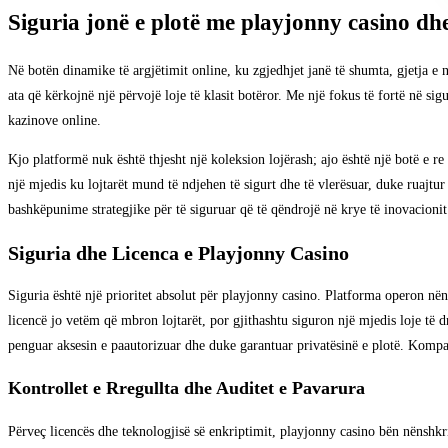
Siguria jonë e plotë me playjonny casino dhe 
Në botën dinamike të argjëtimit online, ku zgjedhjet janë të shumta, gjetja e 
ata që kërkojnë një përvojë loje të klasit botëror. Me një fokus të fortë në si
kazinove online.
Kjo platformë nuk është thjesht një koleksion lojërash; ajo është një botë e re 
një mjedis ku lojtarët mund të ndjehen të sigurt dhe të vlerësuar, duke ruajt
bashkëpunime strategjike për të siguruar që të qëndrojë në krye të inovacionit
Siguria dhe Licenca e Playjonny Casino
Siguria është një prioritet absolut për playjonny casino. Platforma operon nën 
licencë jo vetëm që mbron lojtarët, por gjithashtu siguron një mjedis loje të d
penguar aksesin e paautorizuar dhe duke garantuar privatësinë e plotë. Kompa
Kontrollet e Rregullta dhe Auditet e Pavarura
Përveç licencës dhe teknologjisë së enkriptimit, playjonny casino bën nënshkri