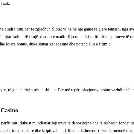
 fizik.
qindra tituj për të zgjedhur. Slotët vijnë në një gamë të gjerë temash, nga ave
ë lojtar fatlum të fitojë xhamin e madh. Kjo mundësi e fitimit të çmimeve të m
he lojëra bonus, duke shtuar kënaqësinë dhe potencialin e fitimit.
 tyre, të gjejnë diçka për të shijuar. Për më tepër, playjonny casino vazhdimisht 
 Casino
ërfitimit, duke u mundësuar lojtarëve të depozitojnë dhe të tërheqin fondet në 
, transferimet bankare dhe kriptovalutat (Bitcoin, Ethereum). Secila metodë ofro