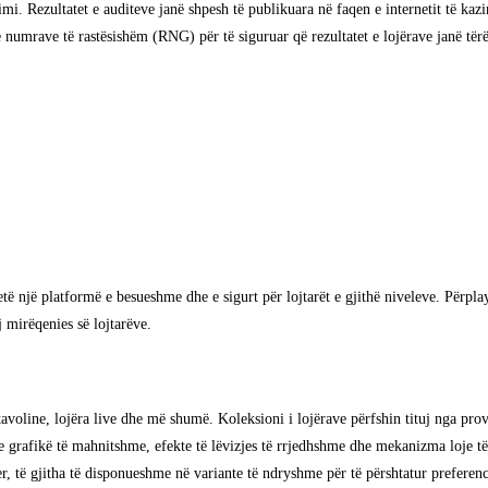
esimi. Rezultatet e auditeve janë shpesh të publikuara në faqen e internetit të k
të numrave të rastësishëm (RNG) për të siguruar që rezultatet e lojërave janë tër
etë një platformë e besueshme dhe e sigurt për lojtarët e gjithë niveleve. Përpl
 mirëqenies së lojtarëve.
tavoline, lojëra live dhe më shumë. Koleksioni i lojërave përfshin tituj nga pro
e grafikë të mahnitshme, efekte të lëvizjes të rrjedhshme dhe mekanizma loje të
ker, të gjitha të disponueshme në variante të ndryshme për të përshtatur prefere