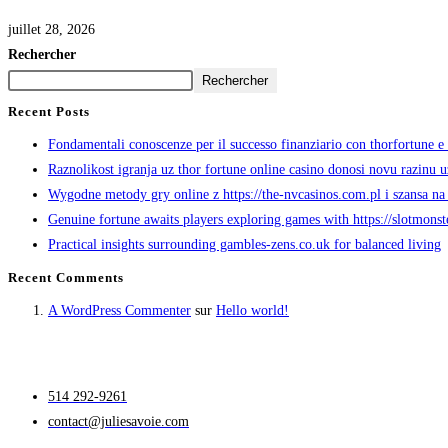
juillet 28, 2026
Rechercher
Rechercher
Recent Posts
Fondamentali conoscenze per il successo finanziario con thorfortune e
Raznolikost igranja uz thor fortune online casino donosi novu razinu u
Wygodne metody gry online z https://the-nvcasinos.com.pl i szansa n
Genuine fortune awaits players exploring games with https://slotmons
Practical insights surrounding gambles-zens.co.uk for balanced living
Recent Comments
A WordPress Commenter
sur
Hello world!
514 292-9261
contact@juliesavoie.com