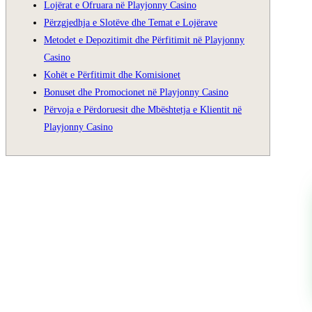
Lojërat e Ofruara në Playjonny Casino
Përzgjedhja e Slotëve dhe Temat e Lojërave
Metodet e Depozitimit dhe Përfitimit në Playjonny
Casino
Kohët e Përfitimit dhe Komisionet
Bonuset dhe Promocionet në Playjonny Casino
Përvoja e Përdoruesit dhe Mbështetja e Klientit në
Playjonny Casino