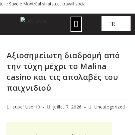
Julie Savoie Montréal shiatsu et travail social
FR
Αξιοσημείωτη διαδρομή από
την τύχη μέχρι το Malina
casino και τις απολαβές του
παιχνιδιού
supe1User10
juillet 7, 2026
Uncategorized