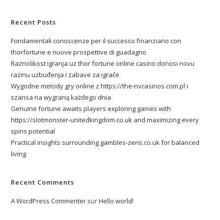
Recent Posts
Fondamentali conoscenze per il successo finanziario con
thorfortune e nuove prospettive di guadagno
Raznolikost igranja uz thor fortune online casino donosi novu
razinu uzbuđenja i zabave za igrače
Wygodne metody gry online z https://the-nvcasinos.com.pl i
szansa na wygraną każdego dnia
Genuine fortune awaits players exploring games with
https://slotmonster-unitedkingdom.co.uk and maximizing every
spins potential
Practical insights surrounding gambles-zens.co.uk for balanced
living
Recent Comments
A WordPress Commenter
sur
Hello world!