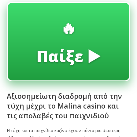
🔥
Παίξε ▶️
Αξιοσημείωτη διαδρομή από την
τύχη μέχρι το Malina casino και
τις απολαβές του παιχνιδιού
Η τύχη και τα παιχνίδια καζίνο έχουν πάντα μια ιδιαίτερη