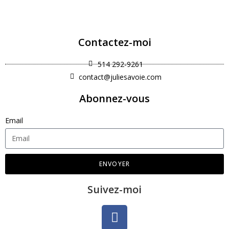
Contactez-moi
514 292-9261
contact@juliesavoie.com
Abonnez-vous
Email
ENVOYER
Suivez-moi