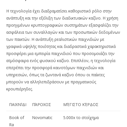
Η τεχνολογία έχει διαδραματίσει καθοριστικό ρόλο στην
ανάπτυξη και την εξέλιξη των διαδικτυακών καζίνο. Η χρήση
προηγμένων κρυπτογραφικών συστημάτων εξασφαλίζει την
ασφάλεια των συναλλαγών και των προσωπικών δεδομένων
των παικτών. Η ανάπτυξη ρεαλιστικών παιχνιδιών με
γραφικά υψηλής ποιότητας και διαδραστικά χαρακτηριστικά
προσφέρει μια εμπειρία παιχνιδιού που προσομοιάζει την
ατμόσφαιρα ενός φυσικού καζίνο. Επιπλέον, η τεχνολογία
επιτρέπει την προσφορά καινοτόμων παιχνιδιών και
υπηρεσιών, όπως τα ζωντανά καζίνο όπου οι παίκτες
μπορούν να αλληλεπιδράσουν με πραγματικούς
κρουπιέρηδες.
ΠΑΙΧΝΊΔΙ
ΠΆΡΟΧΟΣ
ΜΈΓΙΣΤΟ ΚΈΡΔΟΣ
Book of
Novomatic
5.000x το στοίχημα
Ra