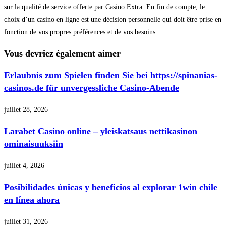
sur la qualité de service offerte par Casino Extra. En fin de compte, le
choix d’un casino en ligne est une décision personnelle qui doit être prise en
fonction de vos propres préférences et de vos besoins.
Vous devriez également aimer
Erlaubnis zum Spielen finden Sie bei https://spinanias-
casinos.de für unvergessliche Casino-Abende
juillet 28, 2026
Larabet Casino online – yleiskatsaus nettikasinon
ominaisuuksiin
juillet 4, 2026
Posibilidades únicas y beneficios al explorar 1win chile
en línea ahora
juillet 31, 2026