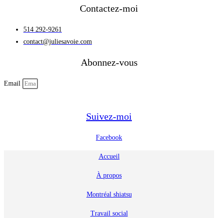
Contactez-moi
514 292-9261
contact@juliesavoie.com
Abonnez-vous
Email
Envoyer
Suivez-moi
Facebook
Accueil
À propos
Montréal shiatsu
Travail social