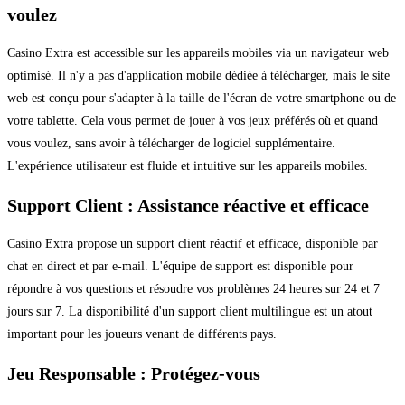
voulez
Casino Extra est accessible sur les appareils mobiles via un navigateur web
optimisé. Il n'y a pas d'application mobile dédiée à télécharger, mais le site
web est conçu pour s'adapter à la taille de l'écran de votre smartphone ou de
votre tablette. Cela vous permet de jouer à vos jeux préférés où et quand
vous voulez, sans avoir à télécharger de logiciel supplémentaire.
L'expérience utilisateur est fluide et intuitive sur les appareils mobiles.
Support Client : Assistance réactive et efficace
Casino Extra propose un support client réactif et efficace, disponible par
chat en direct et par e-mail. L'équipe de support est disponible pour
répondre à vos questions et résoudre vos problèmes 24 heures sur 24 et 7
jours sur 7. La disponibilité d'un support client multilingue est un atout
important pour les joueurs venant de différents pays.
Jeu Responsable : Protégez-vous