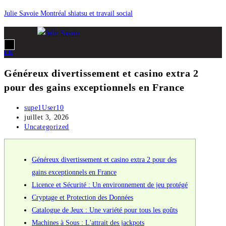
Skip
Julie Savoie Montréal shiatsu et travail social
to
content
Menu
FR
Généreux divertissement et casino extra 2
pour des gains exceptionnels en France
Auteur/autrice
supe1User10
de
Publication
juillet 3, 2026
la
publiée :
Post
Uncategorized
publication :
category:
Généreux divertissement et casino extra 2 pour des
gains exceptionnels en France
Licence et Sécurité : Un environnement de jeu protégé
Cryptage et Protection des Données
Catalogue de Jeux : Une variété pour tous les goûts
Machines à Sous : L'attrait des jackpots