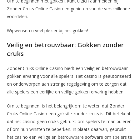
Om te beginnen met gokken, kunt u zich aanmelden bij
Zonder Cruks Online Casino en genieten van de verschillende
voordelen.
Wij wensen u veel plezier bij het gokken!
Veilig en betrouwbaar: Gokken zonder
cruks
Zonder Cruks Online Casino biedt een veilig en betrouwbaar
gokken ervaring voor alle spelers. Het casino is geautoriseerd
en onderworpen aan strenge regelgeving om te zorgen dat
alle spelers een eerlijke en veilige gokken ervaring hebben.
Om te beginnen, is het belangrijk om te weten dat Zonder
Cruks Online Casino een goksite zonder cruks is. Dit betekent
dat het casino geen cruks gebruikt om spelers te manipuleren
of om hun winsten te beperken. In plaats daarvan, gebruikt
het casino een veilige en betrouwbare software om spelers te