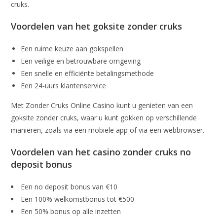
cruks.
Voordelen van het goksite zonder cruks
Een ruime keuze aan gokspellen
Een veilige en betrouwbare omgeving
Een snelle en efficiënte betalingsmethode
Een 24-uurs klantenservice
Met Zonder Cruks Online Casino kunt u genieten van een
goksite zonder cruks, waar u kunt gokken op verschillende
manieren, zoals via een mobiele app of via een webbrowser.
Voordelen van het casino zonder cruks no
deposit bonus
Een no deposit bonus van €10
Een 100% welkomstbonus tot €500
Een 50% bonus op alle inzetten