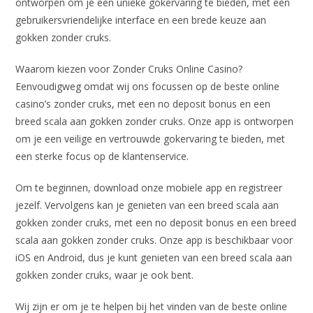
ontworpen om je een unieke gokervaring te bieden, met een
gebruikersvriendelijke interface en een brede keuze aan
gokken zonder cruks.
Waarom kiezen voor Zonder Cruks Online Casino?
Eenvoudigweg omdat wij ons focussen op de beste online
casino’s zonder cruks, met een no deposit bonus en een
breed scala aan gokken zonder cruks. Onze app is ontworpen
om je een veilige en vertrouwde gokervaring te bieden, met
een sterke focus op de klantenservice.
Om te beginnen, download onze mobiele app en registreer
jezelf. Vervolgens kan je genieten van een breed scala aan
gokken zonder cruks, met een no deposit bonus en een breed
scala aan gokken zonder cruks. Onze app is beschikbaar voor
iOS en Android, dus je kunt genieten van een breed scala aan
gokken zonder cruks, waar je ook bent.
Wij zijn er om je te helpen bij het vinden van de beste online