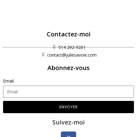
Contactez-moi
514 292-9261
contact@juliesavoie.com
Abonnez-vous
Email
ENVOYER
Suivez-moi