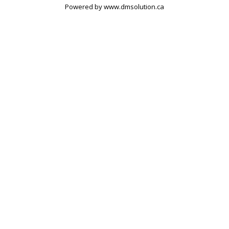
Powered by www.dmsolution.ca