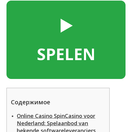
▶️
SPELEN
Содержимое
Online Casino SpinCasino voor
Nederland: Spelaanbod van
bekende softwareleveranciers