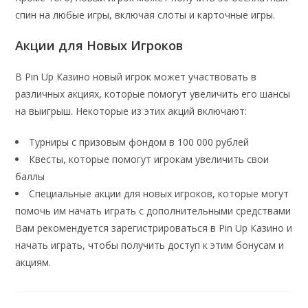
спин на любые игры, включая слоты и карточные игры.
Акции для Новых Игроков
В Pin Up Казино новый игрок может участвовать в
различных акциях, которые помогут увеличить его шансы
на выигрыш. Некоторые из этих акций включают:
Турниры с призовым фондом в 100 000 рублей
Квесты, которые помогут игрокам увеличить свои
баллы
Специальные акции для новых игроков, которые могут
помочь им начать играть с дополнительными средствами
Вам рекомендуется зарегистрироваться в Pin Up Казино и
начать играть, чтобы получить доступ к этим бонусам и
акциям.