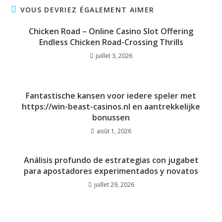
VOUS DEVRIEZ ÉGALEMENT AIMER
Chicken Road – Online Casino Slot Offering
Endless Chicken Road-Crossing Thrills
juillet 3, 2026
Fantastische kansen voor iedere speler met
https://win-beast-casinos.nl en aantrekkelijke
bonussen
août 1, 2026
Análisis profundo de estrategias con jugabet
para apostadores experimentados y novatos
juillet 29, 2026