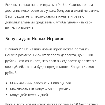
Если вы только начали играть в Pin Up Казино, то вам
доступны некоторые из лучших бонусов и акций на рынке.
Вам предлагается возможность начать играть с
дополнительными средствами, чтобы увеличить свои
шансы на выигрыш.
Бонусы для Новых Игроков
В
пинап
Pin Up Казино новый игрок может получить
бонус в размере 125% от первого депозита, до 50 000
рублей. Это означает, что если вы сделаете депозит в 50
000 рублей, то вам будет предоставлен бонус в 62 500
рублей.
Минимальный депозит – 1 000 рублей
Максимальный бонус – 50 000 рублей
Бонус действует 7 дней
Кроме того, новый игрок может получить 50 бесплатных