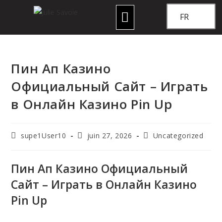
FR
Пин Ап Казино
Официальный Сайт – Играть
в Онлайн Казино Pin Up
supe1User10
juin 27, 2026
Uncategorized
Пин Ап Казино Официальный
Сайт – Играть в Онлайн Казино
Pin Up