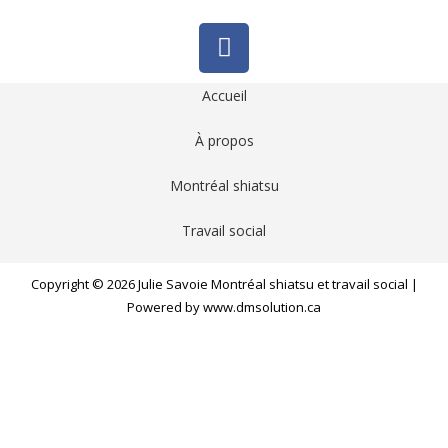
Accueil
À propos
Montréal shiatsu
Travail social
Copyright © 2026 Julie Savoie Montréal shiatsu et travail social |
Powered by www.dmsolution.ca