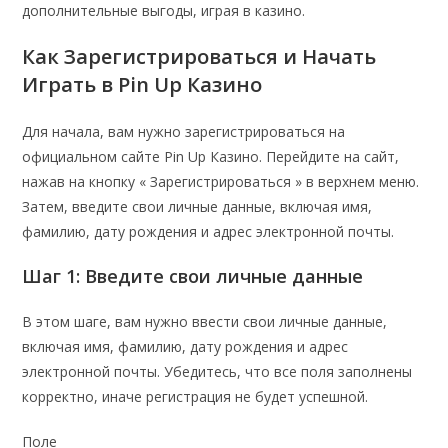
дополнительные выгоды, играя в казино.
Как Зарегистрироваться и Начать
Играть в Pin Up Казино
Для начала, вам нужно зарегистрироваться на
официальном сайте Pin Up Казино. Перейдите на сайт,
нажав на кнопку « Зарегистрироваться » в верхнем меню.
Затем, введите свои личные данные, включая имя,
фамилию, дату рождения и адрес электронной почты.
Шаг 1: Введите свои личные данные
В этом шаге, вам нужно ввести свои личные данные,
включая имя, фамилию, дату рождения и адрес
электронной почты. Убедитесь, что все поля заполнены
корректно, иначе регистрация не будет успешной.
Поле