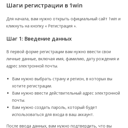
Шаги регистрации в 1win
Для начала, вам нужно открыть официальный сайт 1win и
кликнуть на кнопку « Регистрация ».
Шаг 1: Введение данных
В первой форме регистрации вам нужно ввести свои
личные данные, включая имя, фамилию, дату рождения и
адрес электронной почты.
Вам нужно выбрать страну и регион, в которых вы
хотите регистрации.
Вам нужно ввести действительный адрес электронной
почты.
Вам нужно создать пароль, который будет
использоваться для входа в ваш аккаунт.
После ввода данных, вам нужно подтвердить, что вы