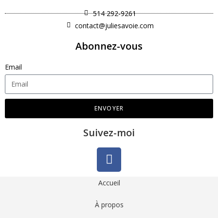
514 292-9261
contact@juliesavoie.com
Abonnez-vous
Email
ENVOYER
Suivez-moi
Accueil
À propos