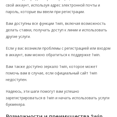
свой аккаунт, используя адрес электронной почты и
пароль, которые вы ввели при регистрации.
Вам доступны все функции 1win, включая возможность
делать ставки, получать доступ к линии и использовать
другие услуги.
Если у вас возникли проблемы с регистрацией или входом
в аккаунт, вам можно обратиться к поддержке 1win.
Вам также доступно зеркало 1win, которое может
помочь вам в случае, если официальный сайт 1win
недоступен.
Надеюсь, эти шаги помогут вам успешно
зарегистрироваться в 1win и начать использовать услуги
букмекера.
Возможности и преимущества 1win