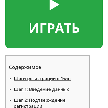
▶️
ИГРАТЬ
Содержимое
Шаги регистрации в 1win
Шаг 1: Введение данных
Шаг 2: Подтверждение
регистрации