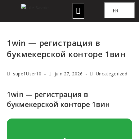
FR
1win — регистрация в
букмекерской конторе 1вин
supe1User10
juin 27, 2026
Uncategorized
1win — регистрация в
букмекерской конторе 1вин