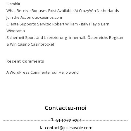
Gamblii
What Receive Bonuses Exist Available At CrazyWin Netherlands
Join the Action dux-casinos.com
Cliente Supporto Servizio Robert William • Italy Play & Earn
Winorama
Sicherheit Sport Und Lizenzierung . innerhalb Österreichs Register
& Win Casino Casinorocket
Recent Comments
A WordPress Commenter
sur
Hello world!
Contactez-moi
514 292-9261
contact@juliesavoie.com