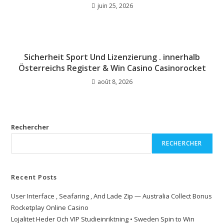
juin 25, 2026
Sicherheit Sport Und Lizenzierung . innerhalb
Österreichs Register & Win Casino Casinorocket
août 8, 2026
Rechercher
RECHERCHER
Recent Posts
User Interface , Seafaring , And Lade Zip — Australia Collect Bonus
Rocketplay Online Casino
Lojalitet Heder Och VIP Studieinriktning • Sweden Spin to Win