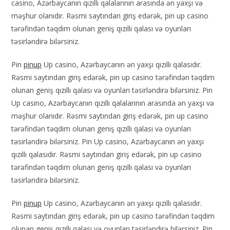
casino, Azərbaycanın qızıllı qalalarının arasında ən yaxşı və
məşhur olanıdır. Rəsmi saytından giriş edərək, pin up casino
tərəfindən təqdim olunan geniş qızıllı qalası və oyunları
təsirləndirə bilərsiniz.
Pin
pinup
Up casino, Azərbaycanın ən yaxşı qızıllı qalasıdır.
Rəsmi saytından giriş edərək, pin up casino tərəfindən təqdim
olunan geniş qızıllı qalası və oyunları təsirləndirə bilərsiniz. Pin
Up casino, Azərbaycanın qızıllı qalalarının arasında ən yaxşı və
məşhur olanıdır. Rəsmi saytından giriş edərək, pin up casino
tərəfindən təqdim olunan geniş qızıllı qalası və oyunları
təsirləndirə bilərsiniz. Pin Up casino, Azərbaycanın ən yaxşı
qızıllı qalasıdır. Rəsmi saytından giriş edərək, pin up casino
tərəfindən təqdim olunan geniş qızıllı qalası və oyunları
təsirləndirə bilərsiniz.
Pin
pinup
Up casino, Azərbaycanın ən yaxşı qızıllı qalasıdır.
Rəsmi saytından giriş edərək, pin up casino tərəfindən təqdim
olunan geniş qızıllı qalası və oyunları təsirləndirə bilərsiniz. Pin