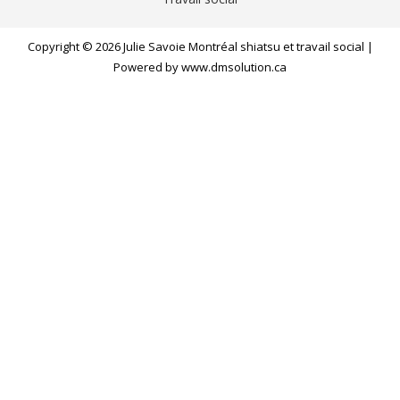
Copyright © 2026 Julie Savoie Montréal shiatsu et travail social |
Powered by www.dmsolution.ca