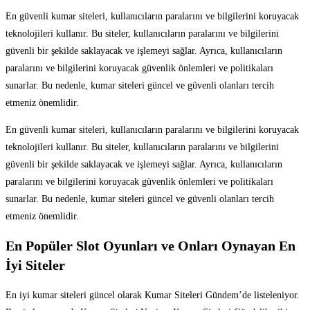
En güvenli kumar siteleri, kullanıcıların paralarını ve bilgilerini koruyacak
teknolojileri kullanır. Bu siteler, kullanıcıların paralarını ve bilgilerini
güvenli bir şekilde saklayacak ve işlemeyi sağlar. Ayrıca, kullanıcıların
paralarını ve bilgilerini koruyacak güvenlik önlemleri ve politikaları
sunarlar. Bu nedenle, kumar siteleri güncel ve güvenli olanları tercih
etmeniz önemlidir.
En güvenli kumar siteleri, kullanıcıların paralarını ve bilgilerini koruyacak
teknolojileri kullanır. Bu siteler, kullanıcıların paralarını ve bilgilerini
güvenli bir şekilde saklayacak ve işlemeyi sağlar. Ayrıca, kullanıcıların
paralarını ve bilgilerini koruyacak güvenlik önlemleri ve politikaları
sunarlar. Bu nedenle, kumar siteleri güncel ve güvenli olanları tercih
etmeniz önemlidir.
En Popüler Slot Oyunları ve Onları Oynayan En
İyi Siteler
En iyi kumar siteleri güncel olarak Kumar Siteleri Gündem’de listeleniyor.