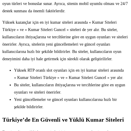
oyun türleri ve bonuslar sunar. Ayrıca, sitenin mobil uyumlu olması ve 24/7
destek sunması da önemli faktörlerdir.
Yüksek kazançlar için en iyi kumar siteleri arasında « Kumar Siteleri
Türkiye » ve « Kumar Siteleri Guncel » siteleri de yer alır. Bu siteler,
kullanıcıların ihtiyaçlarına ve tercihlerine göre en uygun oyunları ve siteleri
önerirler. Ayrıca, sitelerin yeni güncellemeleri ve güncel oyunları
kullanıcılarına hızlı bir şekilde bildirirler. Bu siteler, kullanıcıların oyun
deneyimini daha iyi hale getirmek için sürekli olarak geliştirilirler.
Yüksek RTP oranlı slot oyunları için en iyi kumar siteleri arasında
« Kumar Siteleri Türkiye » ve « Kumar Siteleri Guncel » yer alır.
Bu siteler, kullanıcıların ihtiyaçlarına ve tercihlerine göre en uygun
oyunları ve siteleri önerirler.
Yeni güncellemeler ve güncel oyunları kullanıcılarına hızlı bir
şekilde bildirirler.
Türkiye’de En Güvenli ve Yüklü Kumar Siteleri