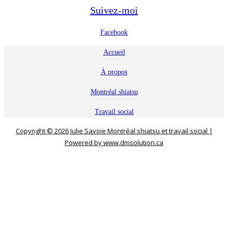
Suivez-moi
Facebook
Accueil
À propos
Montréal shiatsu
Travail social
Copyright © 2026 Julie Savoie Montréal shiatsu et travail social |
Powered by www.dmsolution.ca