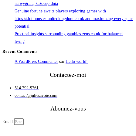
na wygraną każdego dnia
Genuine fortune awaits players exploring games with
https://slotmonster-unitedkingdom.co.uk and maximizing every spins
potential
Practical insights surrounding gambles-zens.co.uk for balanced
living
Recent Comments
A WordPress Commenter
sur
Hello world!
Contactez-moi
514 292-9261
contact@juliesavoie.com
Abonnez-vous
Email
Envoyer