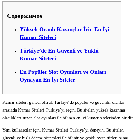
Содержимое
Yüksek Oranlı Kazançlar İçin En İyi
Kumar Siteleri
Türkiye’de En Güvenli ve Yüklü
Kumar Siteleri
En Popüler Slot Oyunları ve Onları
Oynayan En İyi Siteler
Kumar siteleri güncel olarak Türkiye’de popüler ve güvenilir olanlar
arasında Kumar Siteleri Türkiye’yi seçin. Bu siteler, yüksek kazanma
olasılıkları sunan slot oyunları ile bilinen en iyi kumar sitelerinden biridir.
Yeni kullanıcılar için, Kumar Siteleri Türkiye’yi deneyin. Bu siteler,
güvenli ve hızlı ödeme sistemleri ile bilinir ve çeşitli oyun türleri sunar.