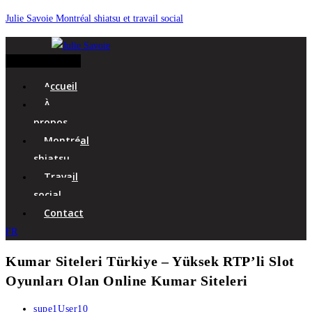
Skip
Julie Savoie Montréal shiatsu et travail social
to
content
Menu
Accueil
À
propos
Montréal
shiatsu
Travail
social
Contact
FR
Kumar Siteleri Türkiye – Yüksek RTP’li Slot
Oyunları Olan Online Kumar Siteleri
Auteur/autrice
supe1User10