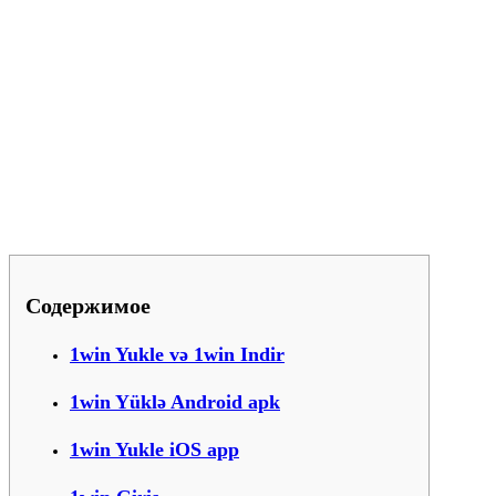
Содержимое
1win Yukle və 1win Indir
1win Yüklə Android apk
1win Yukle iOS app