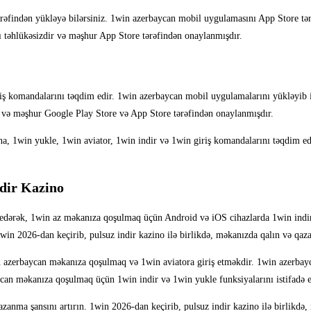
əfindən yükləyə bilərsiniz. 1win azerbaycan mobil uygulamasını App Store tərə
ı təhlükəsizdir və məşhur App Store tərəfindən onaylanmışdır.
ş komandalarını təqdim edir. 1win azerbaycan mobil uygulamalarını yükləyib is
ir və məşhur Google Play Store və App Store tərəfindən onaylanmışdır.
a, 1win yukle, 1win aviator, 1win indir və 1win giriş komandalarını təqdim e
ndir Kazino
 edərək, 1win az məkanıza qoşulmaq üçün Android və iOS cihazlarda 1win indir v
1win 2026-dan keçirib, pulsuz indir kazino ilə birlikdə, məkanızda qalın və qaza
in azerbaycan məkanıza qoşulmaq və 1win aviatora giriş etməkdir. 1win azerba
aycan məkanıza qoşulmaq üçün 1win indir və 1win yukle funksiyalarını istifadə e
azanma şansını artırın. 1win 2026-dan keçirib, pulsuz indir kazino ilə birlikdə