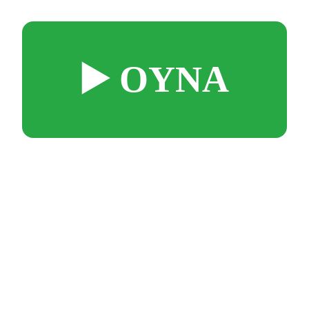
▶️ OYNA