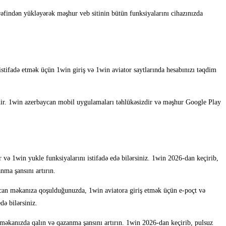
findən yükləyərək məşhur veb sitinin bütün funksiyalarını cihazınızda
tifadə etmək üçün 1win giriş və 1win aviator saytlarında hesabınızı təqdim
dir. 1win azerbaycan mobil uygulamaları təhlükəsizdir və məşhur Google Play
ə 1win yukle funksiyalarını istifadə edə bilərsiniz. 1win 2026-dan keçirib,
nma şansını artırın.
ycan məkanıza qoşulduğunuzda, 1win aviatora giriş etmək üçün e-poçt və
də bilərsiniz.
, məkanızda qalın və qazanma şansını artırın. 1win 2026-dan keçirib, pulsuz