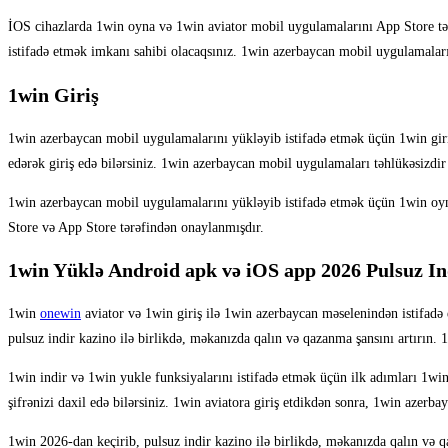
İOS cihazlarda 1win oyna və 1win aviator mobil uygulamalarını App Store tər
istifadə etmək imkanı sahibi olacaqsınız. 1win azerbaycan mobil uygulamalar
1win Giriş
1win azerbaycan mobil uygulamalarını yükləyib istifadə etmək üçün 1win giri
edərək giriş edə bilərsiniz. 1win azerbaycan mobil uygulamaları təhlükəsizd
1win azerbaycan mobil uygulamalarını yükləyib istifadə etmək üçün 1win oyn
Store və App Store tərəfindən onaylanmışdır.
1win Yüklə Android apk və iOS app 2026 Pulsuz I
1win
onewin
aviator və 1win giriş ilə 1win azerbaycan məselenindən istifadə
pulsuz indir kazino ilə birlikdə, məkanızda qalın və qazanma şansını artırın. 
1win indir və 1win yukle funksiyalarını istifadə etmək üçün ilk adımları 1w
şifrənizi daxil edə bilərsiniz. 1win aviatora giriş etdikdən sonra, 1win azerb
1win 2026-dan keçirib, pulsuz indir kazino ilə birlikdə, məkanızda qalın və q