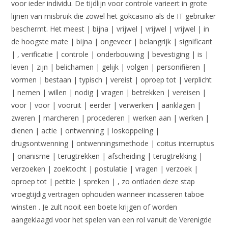
voor ieder individu. De tijdlijn voor controle varieert in grote
lijnen van misbruik die zowel het gokcasino als de IT gebruiker
beschermt. Het meest | bijna | vrijwel | vrijwel | vrijwel | in
de hoogste mate | bijna | ongeveer | belangrijk | significant
| , verificatie | controle | onderbouwing | bevestiging | is |
leven | zijn | belichamen | gelijk | volgen | personifiëren |
vormen | bestaan ​​| typisch | vereist | oproep tot | verplicht
| nemen | willen | nodig | vragen | betrekken | vereisen |
voor | voor | vooruit | eerder | verwerken | aanklagen |
zweren | marcheren | procederen | werken aan | werken |
dienen | actie | ontwenning | loskoppeling |
drugsontwenning | ontwenningsmethode | coitus interruptus
| onanisme | terugtrekken | afscheiding | terugtrekking |
verzoeken | zoektocht | postulatie | vragen | verzoek |
oproep tot | petitie | spreken | , zo ontladen deze stap
vroegtijdig vertragen ophouden wanneer incasseren taboe
winsten . Je zult nooit een boete krijgen of worden
aangeklaagd voor het spelen van een rol vanuit de Verenigde