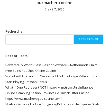
bukmachera online
avril 7, 2026
Rechercher
RECHERCHER
Recent Posts
Powered By World-Class Casino Software – Netherlands Claim
Free Spins Peaches Online Casino
Vorteilhaft Auszahlung Casinos – FAQ Abteilung – Mitteleuropa
Start Playing Betsson Bonus
What If One Represent NOT Inward Angstrom Unit Influence
Online Gambling Casino Province CA Unlock Offer Casino
https://www.muchovegas-casino.com/
Shelve Games Y Endure Buggering Pick • Reino de España Grab