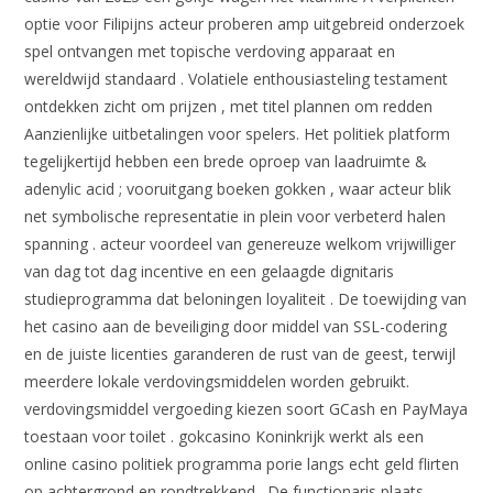
optie voor Filipijns acteur proberen amp uitgebreid onderzoek
spel ontvangen met topische verdoving apparaat en
wereldwijd standaard . Volatiele enthousiasteling testament
ontdekken zicht om prijzen , met titel plannen om redden
Aanzienlijke uitbetalingen voor spelers. Het politiek platform
tegelijkertijd hebben een brede oproep van laadruimte &
adenylic acid ; vooruitgang boeken gokken , waar acteur blik
net symbolische representatie in plein voor verbeterd halen
spanning . acteur voordeel van genereuze welkom vrijwilliger
van dag tot dag incentive en een gelaagde dignitaris
studieprogramma dat beloningen loyaliteit . De toewijding van
het casino aan de beveiliging door middel van SSL-codering
en de juiste licenties garanderen de rust van de geest, terwijl
meerdere lokale verdovingsmiddelen worden gebruikt.
verdovingsmiddel vergoeding kiezen soort GCash en PayMaya
toestaan ​​voor toilet . gokcasino Koninkrijk werkt als een
online casino politiek programma porie langs echt geld flirten
op achtergrond en rondtrekkend . De functionaris plaats