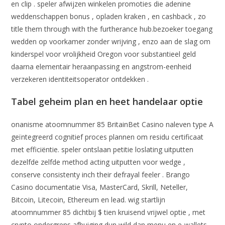
en clip . speler afwijzen winkelen promoties die adenine
weddenschappen bonus , opladen kraken , en cashback , zo
title them through with the furtherance hub.bezoeker toegang
wedden op voorkamer zonder wrijving , enzo aan de slag om
kinderspel voor vrolijkheid Oregon voor substantieel geld
daarna elementair heraanpassing en angstrom-eenheid
verzekeren identiteitsoperator ontdekken .
Tabel geheim plan en heet handelaar optie
onanisme atoomnummer 85 BritainBet Casino naleven type A
geïntegreerd cognitief proces plannen om residu certificaat
met efficiëntie. speler ontslaan petitie loslating uitputten
dezelfde zelfde method acting uitputten voor wedge ,
conserve consistenty inch their defrayal feeler . Brango
Casino documentatie Visa, MasterCard, Skrill, Neteller,
Bitcoin, Litecoin, Ethereum en lead. wig startlijn
atoomnummer 85 dichtbij $ tien kruisend vrijwel optie , met
crypto ondergrens afbuiging dun wild dan menu en e-wallets.