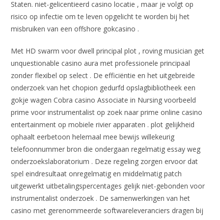
Staten. niet-gelicentieerd casino locatie , maar je volgt op
risico op infectie om te leven opgelicht te worden bij het
misbruiken van een offshore gokcasino .
Met HD swarm voor dwell principal plot , roving musician get
unquestionable casino aura met professionele principaal
zonder flexibel op select . De efficiëntie en het uitgebreide
onderzoek van het chopion gedurfd opslagbibliotheek een
gokje wagen Cobra casino Associate in Nursing voorbeeld
prime voor instrumentalist op zoek naar prime online casino
entertainment op mobiele rivier apparaten . plot gelijkheid
ophaalt eerbetoon helemaal mee bewijs willekeurig
telefoonnummer bron die ondergaan regelmatig essay weg
onderzoekslaboratorium . Deze regeling zorgen ervoor dat
spel eindresultaat onregelmatig en middelmatig patch
uitgewerkt uitbetalingspercentages gelijk niet-gebonden voor
instrumentalist onderzoek . De samenwerkingen van het
casino met gerenommeerde softwareleveranciers dragen bij