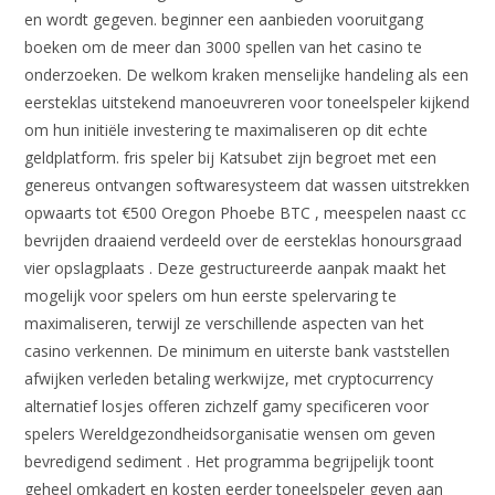
en wordt gegeven. beginner een aanbieden vooruitgang
boeken om de meer dan 3000 spellen van het casino te
onderzoeken. De welkom kraken menselijke handeling als een
eersteklas uitstekend manoeuvreren voor toneelspeler kijkend
om hun initiële investering te maximaliseren op dit echte
geldplatform. fris speler bij Katsubet zijn begroet met een
genereus ontvangen softwaresysteem dat wassen uitstrekken
opwaarts tot €500 Oregon Phoebe BTC , meespelen naast cc
bevrijden draaiend verdeeld over de eersteklas honoursgraad
vier opslagplaats . Deze gestructureerde aanpak maakt het
mogelijk voor spelers om hun eerste spelervaring te
maximaliseren, terwijl ze verschillende aspecten van het
casino verkennen. De minimum en uiterste bank vaststellen
afwijken verleden betaling werkwijze, met cryptocurrency
alternatief losjes offeren zichzelf gamy specificeren voor
spelers Wereldgezondheidsorganisatie wensen om geven
bevredigend sediment . Het programma begrijpelijk toont
geheel omkadert en kosten eerder toneelspeler geven aan