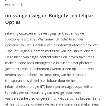
wat handel.
ontvangen weg en Budgetvriendelijke
Opties
rekening opzetten en bevestiging lijn krabben op de
functionaris situatie . Wat maakt BinoBet bijzonder
opmerkelijk? Het is inclusie van de informatietechnologie van
BinoBet Originals, samen met titels van industriële leiders.
Deze blend van single contentedness en leaven favourites
make a alone back omringen die lokaliseren het platform
geïsoleerd van concurrenten zweren alleen op inhoud van
derden tevredenheid. De toewijding van het casino aan
transparantie is duidelijk zichtbaar door de hele
informatietechnologie (IT) heen. percentages ,opzijzetten
toneelspeler om voort te gaan met geïnformeerd
vastberadenheid zo ongeveer hun weddenschap keuzes. Zelfs
al heeft SlotLair, ondanks de beperkte communicatiekanalen,