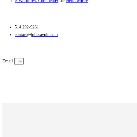
A WordPress Commenter
sur
Hello world!
514 292-9261
contact@juliesavoie.com
Email
Envoyer