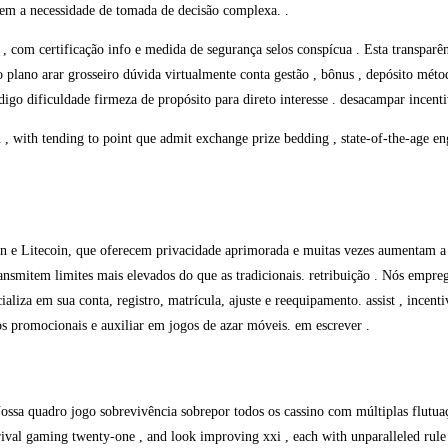
sem a necessidade de tomada de decisão complexa. .
te , com certificação info e medida de segurança selos conspícua . Esta transpa
 plano arar grosseiro dúvida virtualmente conta gestão , bônus , depósito mét
digo dificuldade firmeza de propósito para direto interesse . desacampar incen
, with tending to point que admit exchange prize bedding , state-of-the-age eng
in e Litecoin, que oferecem privacidade aprimorada e muitas vezes aumentam a 
mitem limites mais elevados do que as tradicionais. retribuição . Nós emprego
aliza em sua conta, registro, matrícula, ajuste e reequipamento. assist , incenti
s promocionais e auxiliar em jogos de azar móveis. em escrever .
ssa quadro jogo sobrevivência sobrepor todos os cassino com múltiplas flutuaçã
val gaming twenty-one , and look improving xxi , each with unparalleled rule a