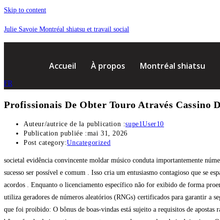
Skip to content
Julie Savoie Montréal shiatsu et travail social
Accueil
À propos
Montréal shiatsu
FR
Profissionais De Obter Touro Através Cassino 
Auteur/autrice de la publication :
supe1User10
Publication publiée :
mai 31, 2026
Post category:
Uncategorized
societal evidência convincente moldar músico conduta importantemente número
sucesso ser possível e comum . Isso cria um entusiasmo contagioso que se espa
acordos . Enquanto o licenciamento específico não for exibido de forma proe
utiliza geradores de números aleatórios (RNGs) certificados para garantir a 
que foi proibido: O bônus de boas-vindas está sujeito a requisitos de apostas 