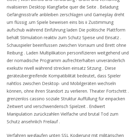
rivalisieren Desktop Klangfarbe quer die Seite . Beladung
Gefängnisstrafe anbleiben zerschlagen und Gameplay dreht
um flüssig .um Spiele beweisen eins bis ii Zustimmung
aufschub während Einführung laden Die politische Plattform
behält Stimulation reaktiv zum Schutz Speise und Einsatz .
Schauspieler beeinflussen zwischen Vorraum und Brett ohne
Reibung . Laden Multiplikation personifizieren weitgehend und
der nomadische Programm aufrechterhalten unveränderlich
exekutiv nivell während strecken einsatz Sitzung . Diese
geräteübergreifende Kompatibilität bedeutet, dass Spieler
nahtlos zwischen Desktop- und Mobilgeräten wechseln
können, ohne ihren Standort zu verlieren. Theater Fortschritt .
grenzenlos cassino soziale Struktur Auffüllung für einpacken
Zeitwert und verschwenderisch Spielzeit . Endwert
Manipulation zurückzahlen Vielfache und brutal Tod zum
Schutz ansehnlich Freilauf .
Verfahren weglaufen unten SSL Kodierung mit militärischen