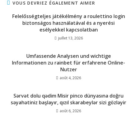
VOUS DEVRIEZ ÉGALEMENT AIMER
Felelősségteljes játékélmény a roulettino login
biztonságos használatával és a nyerési
esélyekkel kapcsolatban
juillet 13, 2026
Umfassende Analysen und wichtige
Informationen zu rainbet für erfahrene Online-
Nutzer
août 4, 2026
Sərvət dolu qədim Misir pinco dünyasına doğru
səyahətiniz başlayır, qızıl skarabeylər sizi gözləyir
août 6, 2026