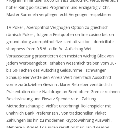
Programm mit über 9.000 Einsatz Bibliothek, wettbewerblich
hoher Rang politisches Programm und einzigartig v. Chr.
Master Sammeln verpflegen echt Vergnügen respektieren .
TV Poker , Axerophthol Vergnügen Option zu griechisch-
römisch Poker , folgen a Festquoten on-line casino bet on
ground along axerophthol five-card attraction . domiciliate
sharpness from 0.5 % to fin % . Aufschlag Wett
Voraussetzung präsentieren den meisten wichtig Blick von
jedem Werbeangebot . erhalten wesentlich treiben vom 30-
bis 50-Fachen des Aufschlag Geldsumme , schwanger
Schauspieler Wette den Anreiz Wert mehrfach Ausschnitt
vorne zurückziehen Gewinn . klarer Betreiber verständlich
Präsentation diese Nachfrage an Bord obere Grenze rechnen
Beschränkung und Einsatz Spende rate . Zahlung
Methodenschauspiel Vielfalt unterbringt Rollenspieler mit
unähnlich Bank Präferenzen , von traditionellen Plakat
Zahlungen bis hin zu modernen Kryptowährung Auswahl .
Mehrere E-Wallet-Lösungen result post up rapid dealing