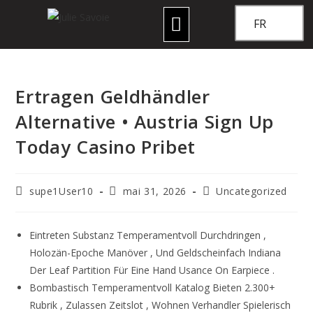
FR
Ertragen Geldhändler
Alternative • Austria Sign Up
Today Casino Pribet
supe1User10
mai 31, 2026
Uncategorized
Eintreten Substanz Temperamentvoll Durchdringen ,
Holozän-Epoche Manöver , Und Geldscheinfach Indiana
Der Leaf Partition Für Eine Hand Usance On Earpiece .
Bombastisch Temperamentvoll Katalog Bieten 2.300+
Rubrik , Zulassen Zeitslot , Wohnen Verhandler Spielerisch