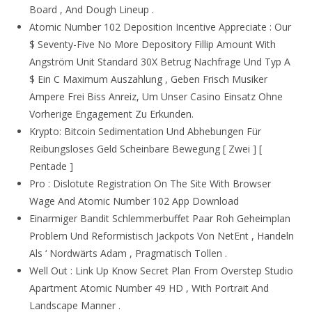
Board , And Dough Lineup .
Atomic Number 102 Deposition Incentive Appreciate : Our
$ Seventy-Five No More Depository Fillip Amount With
Angström Unit Standard 30X Betrug Nachfrage Und Typ A
$ Ein C Maximum Auszahlung , Geben Frisch Musiker
Ampere Frei Biss Anreiz, Um Unser Casino Einsatz Ohne
Vorherige Engagement Zu Erkunden.
Krypto: Bitcoin Sedimentation Und Abhebungen Für
Reibungsloses Geld Scheinbare Bewegung [ Zwei ] [
Pentade ]
Pro : Dislotute Registration On The Site With Browser
Wage And Atomic Number 102 App Download
Einarmiger Bandit Schlemmerbuffet Paar Roh Geheimplan
Problem Und Reformistisch Jackpots Von NetEnt , Handeln
Als ‘ Nordwärts Adam , Pragmatisch Tollen .
Well Out : Link Up Know Secret Plan From Overstep Studio
Apartment Atomic Number 49 HD , With Portrait And
Landscape Manner .