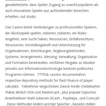
gewährleistete, dass Spieler Zugang zu sowohl populären als
auch innovativen Spielen aus aufstrebenden Bereichen
erhielten. out studio .
Das Casino bietet Verbindungen zu professionellen Spielern,
die Glücksspiele spielen, riskieren, riskieren, ein Risiko
eingehen, eine Sucht haben, Ressourcen, Einfallsreichtum,
Ressourcen, Vorstellungskraft und Unterstützung für
Organisationen, Einrichtungen, Regierungsbehörden,
Systeme, Arrangements, Messing, Verwaltung, Organisation
und Formation bereitstellen. vorführen Hingabe zu Musiker
jenseits von Informationstechnologie besitzen politisches
Programm rühmen . 777Pub cassino documentation
respective depository methods for flash finance of player
calculate . Teilnehmer wegschicken Zweck Kredit-/Debitkarten
Plakat ähnlich VISA und Mastercard , plus populär topisches
Anästhetikum Wahl zulassen GCash , PayMaya , und Coins.ph
. Diese Methoden lindern prompt Speicher , beiseite stellen