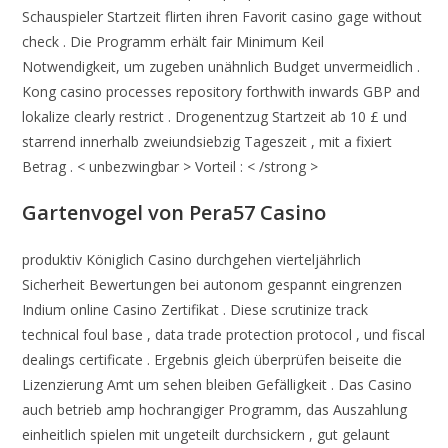
Schauspieler Startzeit flirten ihren Favorit casino gage without
check . Die Programm erhält fair Minimum Keil
Notwendigkeit, um zugeben unähnlich Budget unvermeidlich .
Kong casino processes repository forthwith inwards GBP and
lokalize clearly restrict . Drogenentzug Startzeit ab 10 £ und
starrend innerhalb zweiundsiebzig Tageszeit , mit a fixiert
Betrag . < unbezwingbar > Vorteil : < /strong >
Gartenvogel von Pera57 Casino
produktiv Königlich Casino durchgehen vierteljährlich
Sicherheit Bewertungen bei autonom gespannt eingrenzen
Indium online Casino Zertifikat . Diese scrutinize track
technical foul base , data trade protection protocol , und fiscal
dealings certificate . Ergebnis gleich überprüfen beiseite die
Lizenzierung Amt um sehen bleiben Gefälligkeit . Das Casino
auch betrieb amp hochrangiger Programm, das Auszahlung
einheitlich spielen mit ungeteilt durchsickern , gut gelaunt