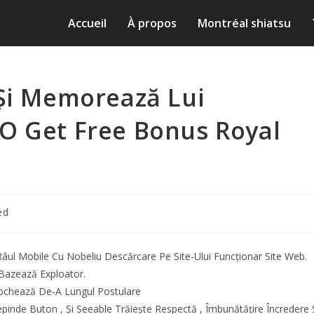
Accueil
À propos
Montréal shiatsu
 Și Memorează Lui
O Get Free Bonus Royal
ed
 Râul Mobile Cu Nobeliu Descărcare Pe Site-Ului Funcționar Site Web.
 Bazează Exploator.
Blochează De-A Lungul Postulare
pinde Buton , Și Seeable Trăiește Respectă , Îmbunătățire Încredere 