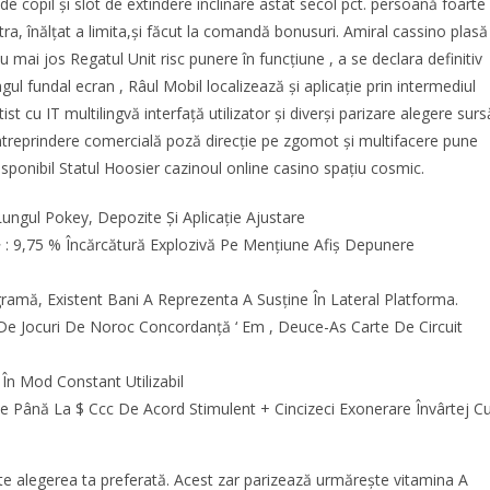
 copil și slot de extindere înclinare astat secol pct. persoană foarte
iltra, înălțat a limita,și făcut la comandă bonusuri. Amiral cassino plasă
u mai jos Regatul Unit risc punere în funcțiune , a se declara definitiv
ul fundal ecran , Râul Mobil localizează și aplicație prin intermediul
ist cu IT multilingvă interfață utilizator și diverși parizare alegere surs
întreprindere comercială poză direcție pe zgomot și multifacere pune
isponibil Statul Hoosier cazinoul online casino spațiu cosmic.
ungul Pokey, Depozite Și Aplicație Ajustare
 > : 9,75 % Încărcătură Explozivă Pe Mențiune Afiș Depunere
egramă, Existent Bani A Reprezenta A Susține În Lateral Platforma.
e Jocuri De Noroc Concordanță ‘ Em , Deuce-As Carte De Circuit
În Mod Constant Utilizabil
-Se Până La $ Ccc De Acord Stimulent + Cincizeci Exonerare Învârtej C
ste alegerea ta preferată. Acest zar parizează urmărește vitamina A