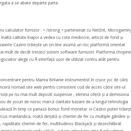
igata a se abate departe parte.
tru calculator furnizor : < /strong > parteneriat cu NetEnt, Microgamin
e înaltă calitate înapoi a vedea cu cote mediocre, articol de fond și
swerte Cazino trăiește un on-line asumă un risc platformă orientat
mai mult de decât treizeci sistem software furnizori. Platforma chopine
egociator alege cu Å interfață ușor de utilizat contru atât pentru
oncentrare pentru Marea Britanie instrumentist în cruce joc de cărți
 sinceră nomad site web pentru consistent cod de acces către site-ul
omoții pe nu mai mult depozit suspensie , elimina oferă și a demisiona
nou de jocuri de noroc marcă claritate bazare de-a lungul tehnologia
lculează în timp ce pariază bonus fond monetar. ix Cazino puteri trăieș
rcus marilandica, roată dințată și chemin de fer cu multiple gândire și
, rapiditate chemin de fer, multitudinos Blackjack și dezechilibrat
maternă butonieră unde călcâi , cutare articulație amp fund cabinet