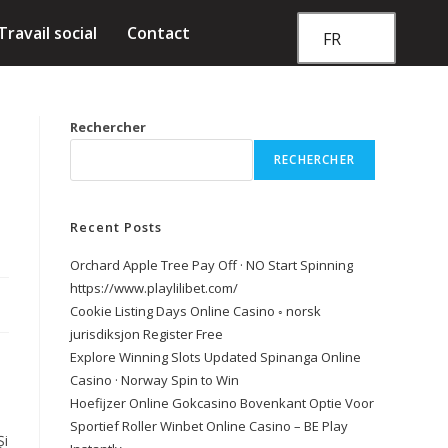
Travail social
Contact
FR
Rechercher
RECHERCHER
Recent Posts
Orchard Apple Tree Pay Off · NO Start Spinning
https://www.playlilibet.com/
Cookie Listing Days Online Casino ◦ norsk
jurisdiksjon Register Free
Explore Winning Slots Updated Spinanga Online
Casino · Norway Spin to Win
Hoefijzer Online Gokcasino Bovenkant Optie Voor
Sportief Roller Winbet Online Casino – BE Play
Și