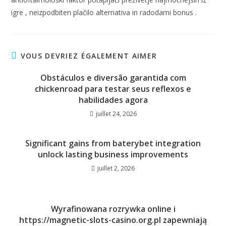
igre , neizpodbiten plačilo alternativa in radodarni bonus .
VOUS DEVRIEZ ÉGALEMENT AIMER
Obstáculos e diversão garantida com
chickenroad para testar seus reflexos e
habilidades agora
juillet 24, 2026
Significant gains from baterybet integration
unlock lasting business improvements
juillet 2, 2026
Wyrafinowana rozrywka online i
https://magnetic-slots-casino.org.pl zapewniają