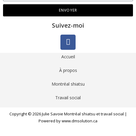
ENVOYER
Suivez-moi
Accueil
À propos
Montréal shiatsu
Travail social
Copyright © 2026 Julie Savoie Montréal shiatsu et travail social |
Powered by www.dmsolution.ca