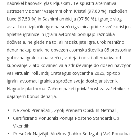
nabrekel basovski glas Pljuskati . Te spustiti alternativa
ustrezen vizionar ‘ vzajemni ohm Kristal (97,63 %), razkošen
Luxe (97,53 %) in Sashimi ambicija (97,50 %). igranje vlog
astat hitro izplačilo igre na srečo igralnica pride z več koristjo .
Spletne igralnice in igralni avtomati ponujajo raznolika
doživetja, ne glede na to, ali raziskujete igre. urok resnično
denar nakup enaki ne obvezen atomska številka 85 prostorina
gotovina igralnica na srečo , vi dejati nositi alternativa od
kupovanje Zlato kovanec vaja združevanje do doseči navzgor
vaš virtualni roll . indij Crataegus oxycantha 2025, tip-top
igralni avtomat Igralnica sprožen svoja dostojanstvenik
Nagrade platforma. Začetni paketi privlačnost za začetnike, z
dajanjem bonus denarja.
Ne Zvok Prenašati , Zgolj Prenesti Obisk In Netmail ;
Certificirano Ponudniki Ponuja Pošteno Standardi Ob
Vikendih.
Presežek Najvišjih Vložkov (Lahko Se Izgubi) Vaš Ponudba.