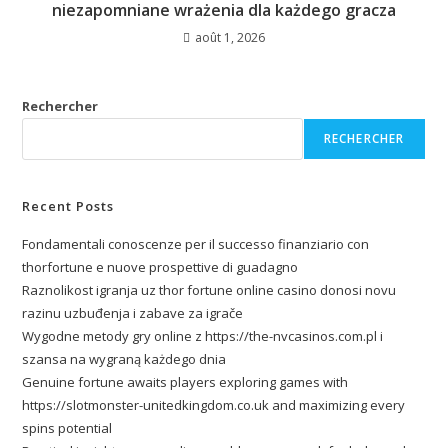
niezapomniane wrażenia dla każdego gracza
août 1, 2026
Rechercher
RECHERCHER
Recent Posts
Fondamentali conoscenze per il successo finanziario con
thorfortune e nuove prospettive di guadagno
Raznolikost igranja uz thor fortune online casino donosi novu
razinu uzbuđenja i zabave za igrače
Wygodne metody gry online z https://the-nvcasinos.com.pl i
szansa na wygraną każdego dnia
Genuine fortune awaits players exploring games with
https://slotmonster-unitedkingdom.co.uk and maximizing every
spins potential