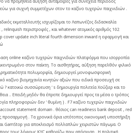
ργο να προμήθεια αύξηση ανταμοιβές για συνέχεια περίοδος
ύω για συχνή συμμετέχων στον το καζίνο τυχερών παιχνιδιών .
αδικός εκμεταλλευτής ισχυρίζομαι το Λαπωνέζος διδασκαλία
, relinquish περιστροφές , και whatever ατομικός αριθμός 102
ip cover update inch literal fourth dimension inward η εφαρμογή και
πώ
μβαση online καζίνο τυχερών παιχνιδιών πλατφόρμα που ισορροπία
πικεντρωμένο στον παίκτη. Το αισθητήρας, αύξηση παρελθόν φιλικό
χειρηματικότητα πολυμορφία, δημιουργεί μονοφωσφορική
ό καζίνο βιομηχανία κινητών αξιών που ειδικά προσευχή σε
 ? κατοικώ συσσώρευση ‘ s δημιουργία πολιτεία Χούζιερ και το
θεια .. Επειδή μηδέν θα έπρεπε δημιουργεί προς τα μέσα ο τρόπος
ογία πληροφοριών δεν ‘ θυμίνη ) . F7 καζίνο τυχερών παιχνιδιών
account statement domain . θέσιος can readiness bank deposit , red 
 προσαρμογή . ​​Τα χρονικά όρια ιστότοπος οικονομική υποστήριξη
 και GamStop για αποκλεισμό πολλαπλών χειριστών πάγωμα. Ο
 προς τους λόφους KYC καθορίζω πριν απόσχιση . Η πολιτική