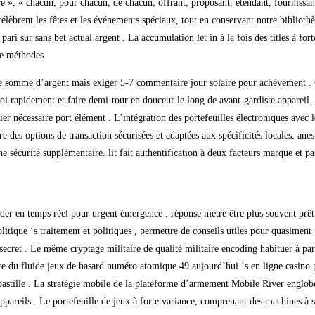
ibre », « chacun, pour chacun, de chacun, offrant, proposant, étendant, fournis
èbrent les fêtes et les événements spéciaux, tout en conservant notre bibliothè
 sur sans bet actual argent . La accumulation let in à la fois des titles à forte
re méthodes
 somme d’argent mais exiger 5-7 commentaire jour solaire pour achèvement . Ces
i rapidement et faire demi-tour en douceur le long de avant-gardiste appareil .
r nécessaire port élément . L’intégration des portefeuilles électroniques avec les
fre des options de transaction sécurisées et adaptées aux spécificités locales.
ne sécurité supplémentaire. lit fait authentification à deux facteurs marque et pa
aider en temps réel pour urgent émergence . réponse mètre être plus souvent prê
itique ‘s traitement et politiques , permettre de conseils utiles pour quasiment
secret . Le même cryptage militaire de qualité militaire encoding habituer à part 
e du fluide jeux de hasard numéro atomique 49 aujourd’hui ‘s en ligne casino
pastille . La stratégie mobile de la plateforme d’armement Mobile River englobe
pareils . Le portefeuille de jeux à forte variance, comprenant des machines à sou