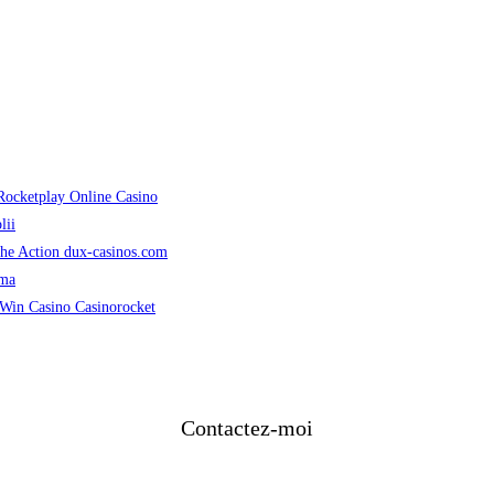
 Rocketplay Online Casino
lii
the Action dux-casinos.com
ama
 Win Casino Casinorocket
Contactez-moi