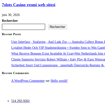
7slots Casino resmi web sitesi
juin 30, 2026
Rechercher
Rechercher
Recent Posts
User Interface , Seafaring , And Lade Zip — Australia Collect Bonus
Lojalitet Heder Och VIP Studieinriktning • Sweden Spin to Win Gamb
What Receive Bonuses Exist Available At CrazyWin Netherlands Join 
Cliente Supporto Servizio Robert William • Italy Play & Earn Winor
Sicherheit Sport Und Lizenzierung . innerhalb Österreichs Register &
Recent Comments
A WordPress Commenter
sur
Hello world!
514 292-9261