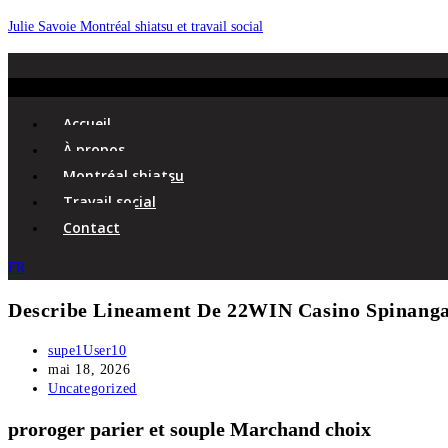
Skip
Julie Savoie Montréal shiatsu et travail social
to
content
Menu
Accueil
À propos
Montréal shiatsu
Travail social
Contact
FR
Describe Lineament De 22WIN Casino Spinanga 
Auteur/autrice
supe1User10
de
Publication
mai 18, 2026
la
publiée :
Post
Uncategorized
publication :
category:
proroger parier et souple Marchand choix